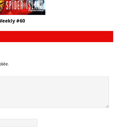
eekly #60
liée.