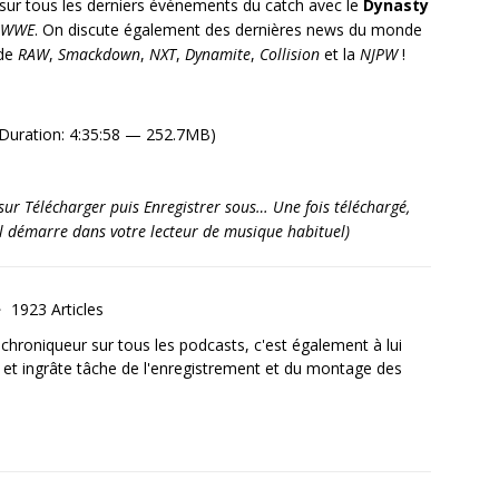
ur tous les derniers événements du catch avec le
Dynasty
WWE
. On discute également des dernières news du monde
 de
RAW
,
Smackdown
,
NXT
,
Dynamite
,
Collision
et la
NJPW
!
Duration: 4:35:58 — 252.7MB)
it sur Télécharger puis Enregistrer sous… Une fois téléchargé,
’il démarre dans votre lecteur de musique habituel)
1923 Articles
, chroniqueur sur tous les podcasts, c'est également à lui
e et ingrâte tâche de l'enregistrement et du montage des