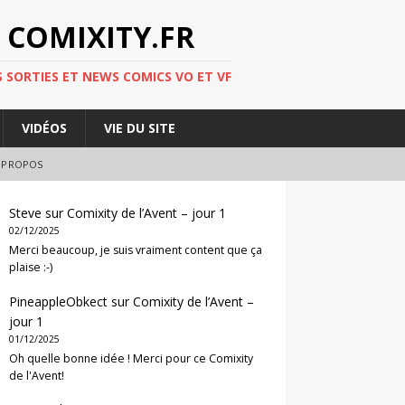
 COMIXITY.FR
 SORTIES ET NEWS COMICS VO ET VF
VIDÉOS
VIE DU SITE
 PROPOS
Steve
sur
Comixity de l’Avent – jour 1
02/12/2025
Merci beaucoup, je suis vraiment content que ça
plaise :-)
PineappleObkect
sur
Comixity de l’Avent –
jour 1
01/12/2025
Oh quelle bonne idée ! Merci pour ce Comixity
de l'Avent!