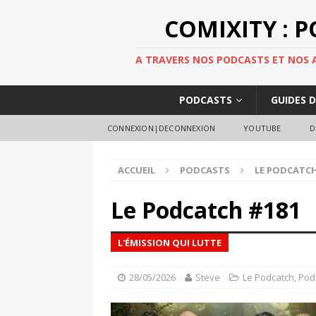
COMIXITY : 
A TRAVERS NOS PODCASTS ET NOS AR
PODCASTS
GUIDES 
CONNEXION|DECONNEXION
YOUTUBE
D
ACCUEIL
PODCASTS
LE PODCATC
Le Podcatch #181
L'ÉMISSION QUI LUTTE
28/05/2026
Steve
Le Podcatch
,
Pod