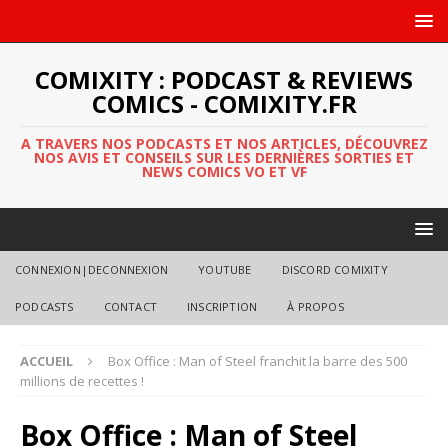
COMIXITY : PODCAST & REVIEWS
COMICS - COMIXITY.FR
A TRAVERS NOS PODCASTS ET NOS ARTICLES, DÉCOUVREZ
NOS AVIS ET CONSEILS SUR LES DERNIÈRES SORTIES ET
NEWS COMICS VO ET VF
CONNEXION|DECONNEXION
YOUTUBE
DISCORD COMIXITY
PODCASTS
CONTACT
INSCRIPTION
À PROPOS
ACCUEIL
Box Office : Man of Steel franchit la barre des 500
millions de recettes !
Box Office : Man of Steel