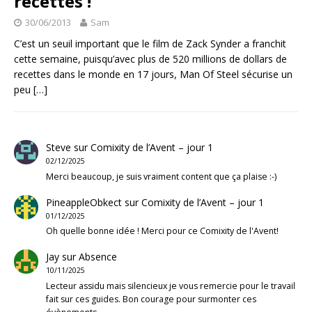
recettes !
30/06/2013
Sam
C’est un seuil important que le film de Zack Synder a franchit
cette semaine, puisqu’avec plus de 520 millions de dollars de
recettes dans le monde en 17 jours, Man Of Steel sécurise un
peu
[…]
Steve
sur
Comixity de l’Avent – jour 1
02/12/2025
Merci beaucoup, je suis vraiment content que ça plaise :-)
PineappleObkect
sur
Comixity de l’Avent – jour 1
01/12/2025
Oh quelle bonne idée ! Merci pour ce Comixity de l'Avent!
Jay
sur
Absence
10/11/2025
Lecteur assidu mais silencieux je vous remercie pour le travail
fait sur ces guides. Bon courage pour surmonter ces