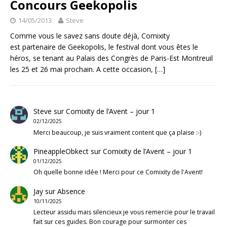
Concours Geekopolis
14/05/2013
Steve
Comme vous le savez sans doute déjà, Comixity
est partenaire de Geekopolis, le festival dont vous êtes le
héros, se tenant au Palais des Congrès de Paris-Est Montreuil
les 25 et 26 mai prochain. A cette occasion,
[…]
Steve
sur
Comixity de l’Avent – jour 1
02/12/2025
Merci beaucoup, je suis vraiment content que ça plaise :-)
PineappleObkect
sur
Comixity de l’Avent – jour 1
01/12/2025
Oh quelle bonne idée ! Merci pour ce Comixity de l'Avent!
Jay
sur
Absence
10/11/2025
Lecteur assidu mais silencieux je vous remercie pour le travail
fait sur ces guides. Bon courage pour surmonter ces