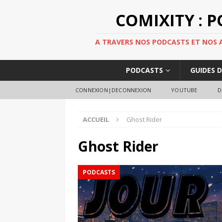
COMIXITY : 
A TRAVERS NOS PODCASTS ET NOS AR
PODCASTS
GUIDES 
CONNEXION|DECONNEXION
YOUTUBE
D
ACCUEIL
Ghost Rider
Ghost Rider
PODCASTS