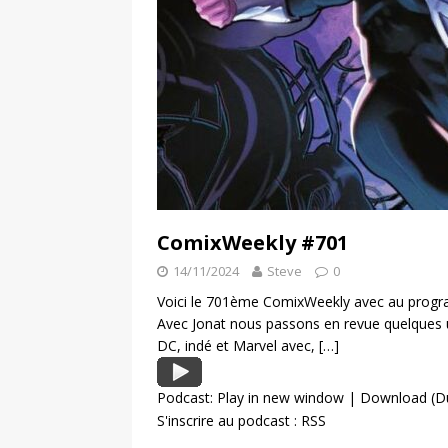
ComixWeekly #701
14/11/2024
Steve
0
Voici le 701ème ComixWeekly avec au progra
Avec Jonat nous passons en revue quelques 
DC, indé et Marvel avec,
[…]
Podcast:
Play in new window
|
Download
(D
S'inscrire au podcast :
RSS