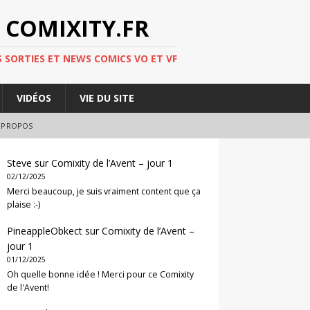
 COMIXITY.FR
 SORTIES ET NEWS COMICS VO ET VF
VIDÉOS
VIE DU SITE
 PROPOS
Steve
sur
Comixity de l’Avent – jour 1
02/12/2025
Merci beaucoup, je suis vraiment content que ça
plaise :-)
PineappleObkect
sur
Comixity de l’Avent –
jour 1
01/12/2025
Oh quelle bonne idée ! Merci pour ce Comixity
de l'Avent!