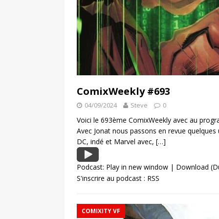
ComixWeekly #693
04/09/2024
Steve
0
Voici le 693ème ComixWeekly avec au program
Avec Jonat nous passons en revue quelques 
DC, indé et Marvel avec,
[…]
Podcast:
Play in new window
|
Download
(D
S'inscrire au podcast :
RSS
COMIXITY VF