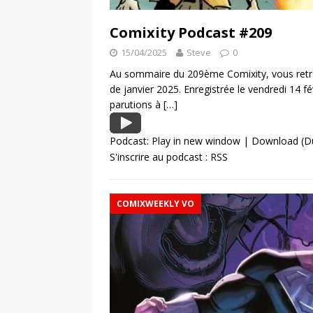
Comixity Podcast #209
15/04/2025
Steve
0
Au sommaire du 209ème Comixity, vous retr
de janvier 2025. Enregistrée le vendredi 14 f
parutions à
[…]
Podcast:
Play in new window
|
Download
(D
S'inscrire au podcast :
RSS
COMIXWEEKLY VO