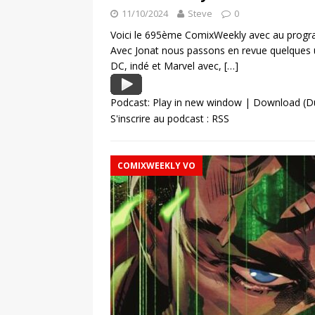
11/10/2024
Steve
0
Voici le 695ème ComixWeekly avec au programm
Avec Jonat nous passons en revue quelques 
DC, indé et Marvel avec,
[…]
Podcast:
Play in new window
|
Download
(D
S'inscrire au podcast :
RSS
COMIXWEEKLY VO