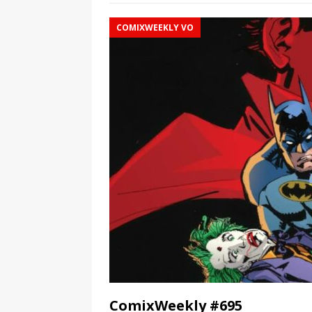
COMIXWEEKLY VO
ComixWeekly #695