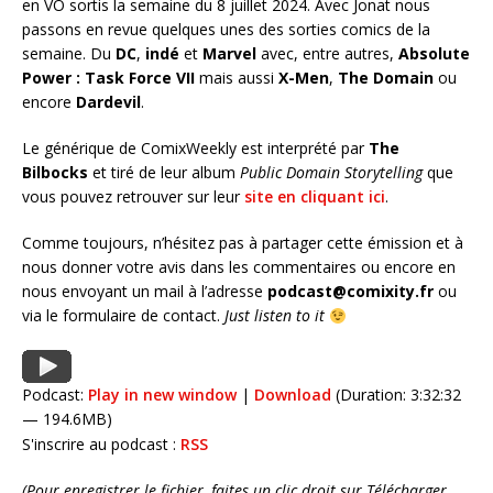
en VO sortis la semaine du 8 juillet 2024. Avec Jonat nous
passons en revue quelques unes des sorties comics de la
semaine. Du
DC
,
indé
et
Marvel
avec, entre autres,
Absolute
Power : Task Force VII
mais aussi
X-Men
,
The Domain
ou
encore
Dardevil
.
Le générique de ComixWeekly est interprété par
The
Bilbocks
et tiré de leur album
Public Domain Storytelling
que
vous pouvez retrouver sur leur
site en cliquant ici
.
Comme toujours, n’hésitez pas à partager cette émission et à
nous donner votre avis dans les commentaires ou encore en
nous envoyant un mail à l’adresse
podcast@comixity.fr
ou
via le formulaire de contact.
Just listen to it
Podcast:
Play in new window
|
Download
(Duration: 3:32:32
— 194.6MB)
S'inscrire au podcast :
RSS
(Pour enregistrer le fichier, faites un clic droit sur Télécharger