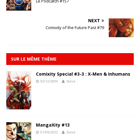
Le Podcatch #157
NEXT
Comixity of the Future Past #79
SUR LE MÊME THÈME
Comixity Special #3-3 : X-Men & Inhumans
03/12/2009
Steve
MangaXity #13
01/06/2022
Steve