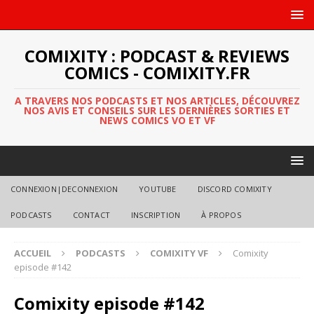
COMIXITY : PODCAST & REVIEWS
COMICS - COMIXITY.FR
A TRAVERS NOS PODCASTS ET NOS ARTICLES, DÉCOUVREZ
NOS AVIS ET CONSEILS SUR LES DERNIÈRES SORTIES ET
NEWS COMICS VO ET VF
CONNEXION|DECONNEXION
YOUTUBE
DISCORD COMIXITY
PODCASTS
CONTACT
INSCRIPTION
À PROPOS
ACCUEIL
PODCASTS
COMIXITY VF
Comixity
episode #142
Comixity episode #142