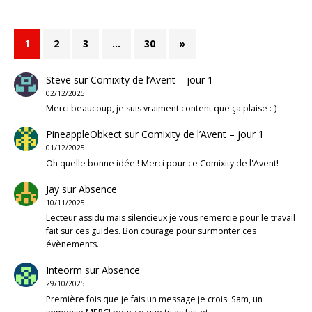
1
2
3
…
30
»
Steve
sur
Comixity de l’Avent – jour 1
02/12/2025
Merci beaucoup, je suis vraiment content que ça plaise :-)
PineappleObkect
sur
Comixity de l’Avent – jour 1
01/12/2025
Oh quelle bonne idée ! Merci pour ce Comixity de l'Avent!
Jay
sur
Absence
10/11/2025
Lecteur assidu mais silencieux je vous remercie pour le travail
fait sur ces guides. Bon courage pour surmonter ces
évènements.…
Inteorm
sur
Absence
29/10/2025
Première fois que je fais un message je crois. Sam, un