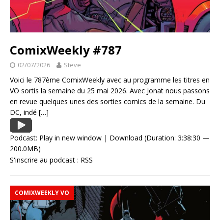
ComixWeekly #787
02/07/2026
Steve
Voici le 787ème ComixWeekly avec au programme les titres en
VO sortis la semaine du 25 mai 2026. Avec Jonat nous passons
en revue quelques unes des sorties comics de la semaine. Du
DC, indé
[…]
Podcast:
Play in new window
|
Download
(Duration: 3:38:30 —
200.0MB)
S'inscrire au podcast :
RSS
COMIXWEEKLY VO