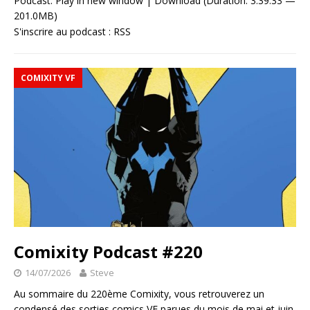
Podcast:
Play in new window
|
Download
(Duration: 3:39:33 —
201.0MB)
S'inscrire au podcast :
RSS
COMIXITY VF
Comixity Podcast #220
14/07/2026
Steve
Au sommaire du 220ème Comixity, vous retrouverez un
condensé des sorties comics VF parues du mois de mai et juin