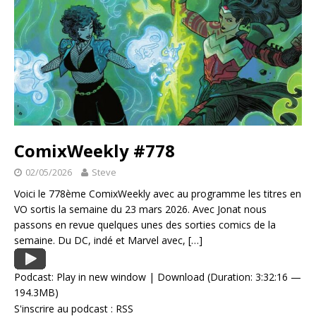
ComixWeekly #778
02/05/2026
Steve
Voici le 778ème ComixWeekly avec au programme les titres en
VO sortis la semaine du 23 mars 2026. Avec Jonat nous
passons en revue quelques unes des sorties comics de la
semaine. Du DC, indé et Marvel avec,
[…]
Podcast:
Play in new window
|
Download
(Duration: 3:32:16 —
194.3MB)
S'inscrire au podcast :
RSS