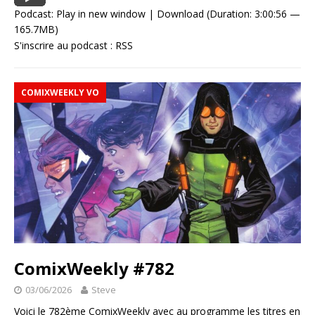
Podcast:
Play in new window
|
Download
(Duration: 3:00:56 —
165.7MB)
S'inscrire au podcast :
RSS
COMIXWEEKLY VO
ComixWeekly #782
03/06/2026
Steve
Voici le 782ème ComixWeekly avec au programme les titres en