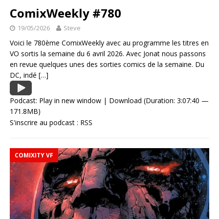
ComixWeekly #780
19/05/2026
Steve
Voici le 780ème ComixWeekly avec au programme les titres en
VO sortis la semaine du 6 avril 2026. Avec Jonat nous passons
en revue quelques unes des sorties comics de la semaine. Du
DC, indé
[…]
Podcast:
Play in new window
|
Download
(Duration: 3:07:40 —
171.8MB)
S'inscrire au podcast :
RSS
COMIXITY VF