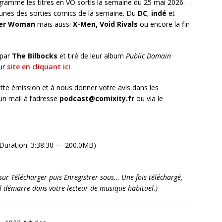
ramme les titres en VO sortis la semaine du 25 mai 2026.
unes des sorties comics de la semaine. Du
DC
,
indé
et
der Woman
mais aussi
X-Men, Void Rivals
ou encore la fin
 par
The Bilbocks
et tiré de leur album
Public Domain
eur
site en cliquant ici
.
tte émission et à nous donner votre avis dans les
n mail à l’adresse
podcast@comixity.fr
ou via le
Duration: 3:38:30 — 200.0MB)
it sur Télécharger puis Enregistrer sous… Une fois téléchargé,
’il démarre dans votre lecteur de musique habituel.)