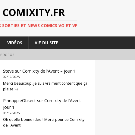
 COMIXITY.FR
 SORTIES ET NEWS COMICS VO ET VF
VIDÉOS
VIE DU SITE
 PROPOS
Steve
sur
Comixity de l’Avent – jour 1
02/12/2025
Merci beaucoup, je suis vraiment content que ça
plaise :-)
PineappleObkect
sur
Comixity de l’Avent –
jour 1
01/12/2025
Oh quelle bonne idée ! Merci pour ce Comixity
de l'Avent!