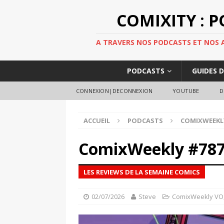
COMIXITY : 
A TRAVERS NOS PODCASTS ET NOS AR
PODCASTS
GUIDES 
CONNEXION|DECONNEXION
YOUTUBE
D
ACCUEIL
PODCASTS
COMIXWEEKL
ComixWeekly #78
LES REVIEWS DE LA SEMAINE COMICS
02/07/2026
Steve
ComixWeekly VO