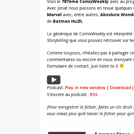
Voici le
787ème ComixWeekly
avec au prog
Avec Jonat nous passons en revue quelques 
Marvel
avec, entre autres,
Absolute Won
de
Batman Hu2h
.
Le générique de ComixWeekly est interprété
Storytelling
que vous pouvez retrouver sur l
Comme toujours, n’hésitez pas à partager ce
commentaires ou encore en nous envoyant u
formulaire de contact.
Just listen to it
Podcast:
Play in new window
|
Download
(
S'inscrire au podcast :
RSS
(Pour enregistrer le fichier, faites un clic dro
vous n’avez plus qu’à lancer le fichier pour qu