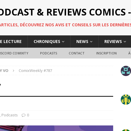
PODCAST & REVIEWS COMICS -
TICLES, DÉCOUVREZ NOS AVIS ET CONSEILS SUR LES DERNIÈRES
DE LECTURE
CHRONIQUES
NEWS
REVIEWS
ISCORD COMIXITY
PODCASTS
CONTACT
INSCRIPTION
À
Y VO
ComixWeekly #787
7
,
Podcasts
0