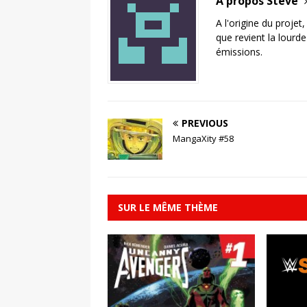
A propos Steve
A l'origine du projet
que revient la lourd
émissions.
PREVIOUS
MangaXity #58
SUR LE MÊME THÈME