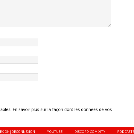
rables.
En savoir plus sur la façon dont les données de vos
EXION|DECONNEXION
YOUTUBE
DISCORD COMIXITY
PODCAST