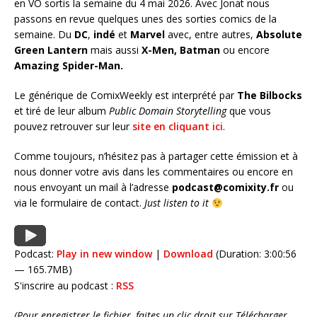
en VO sortis la semaine du 4 mai 2026. Avec Jonat nous
passons en revue quelques unes des sorties comics de la
semaine. Du
DC
,
indé
et
Marvel
avec, entre autres,
Absolute
Green Lantern
mais aussi
X-Men, Batman
ou encore
Amazing Spider-Man
.
Le générique de ComixWeekly est interprété par
The Bilbocks
et tiré de leur album
Public Domain Storytelling
que vous
pouvez retrouver sur leur
site en cliquant ici
.
Comme toujours, n’hésitez pas à partager cette émission et à
nous donner votre avis dans les commentaires ou encore en
nous envoyant un mail à l’adresse
podcast@comixity.fr
ou
via le formulaire de contact.
Just listen to it
Podcast:
Play in new window
|
Download
(Duration: 3:00:56
— 165.7MB)
S'inscrire au podcast :
RSS
(Pour enregistrer le fichier, faites un clic droit sur Télécharger