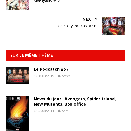
MangaXity #57
NEXT
Comixity Podcast #219
SUR LE MÊME THÈME
Le Podcatch #57
18/03/2019
Steve
News du jour : Avengers, Spider-island,
New Mutants, Box Office
22/08/2011
Sam