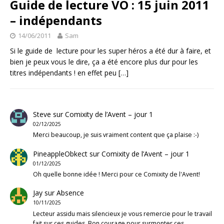
Guide de lecture VO : 15 juin 2011
– indépendants
14/06/2011
Sam
Si le guide de lecture pour les super héros a été dur à faire, et
bien je peux vous le dire, ça a été encore plus dur pour les
titres indépendants ! en effet peu
[…]
Steve
sur
Comixity de l’Avent – jour 1
02/12/2025
Merci beaucoup, je suis vraiment content que ça plaise :-)
PineappleObkect
sur
Comixity de l’Avent – jour 1
01/12/2025
Oh quelle bonne idée ! Merci pour ce Comixity de l'Avent!
Jay
sur
Absence
10/11/2025
Lecteur assidu mais silencieux je vous remercie pour le travail
fait sur ces guides. Bon courage pour surmonter ces