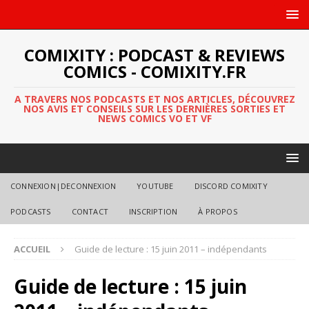
COMIXITY : PODCAST & REVIEWS
COMICS - COMIXITY.FR
A TRAVERS NOS PODCASTS ET NOS ARTICLES, DÉCOUVREZ
NOS AVIS ET CONSEILS SUR LES DERNIÈRES SORTIES ET
NEWS COMICS VO ET VF
CONNEXION|DECONNEXION
YOUTUBE
DISCORD COMIXITY
PODCASTS
CONTACT
INSCRIPTION
À PROPOS
ACCUEIL
Guide de lecture : 15 juin 2011 – indépendants
Guide de lecture : 15 juin