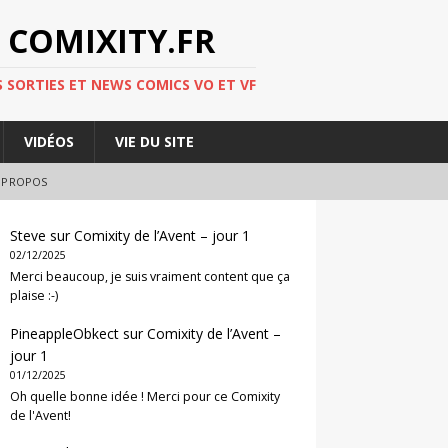
 COMIXITY.FR
 SORTIES ET NEWS COMICS VO ET VF
VIDÉOS
VIE DU SITE
 PROPOS
Steve
sur
Comixity de l’Avent – jour 1
02/12/2025
Merci beaucoup, je suis vraiment content que ça
plaise :-)
PineappleObkect
sur
Comixity de l’Avent –
jour 1
01/12/2025
Oh quelle bonne idée ! Merci pour ce Comixity
de l'Avent!