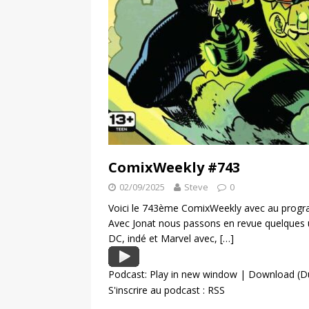
ComixWeekly #743
02/09/2025
Steve
0
Voici le 743ème ComixWeekly avec au program
Avec Jonat nous passons en revue quelques 
DC, indé et Marvel avec,
[…]
Podcast:
Play in new window
|
Download
(D
S'inscrire au podcast :
RSS