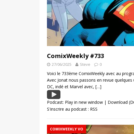
ComixWeekly #733
27/06/2025
Steve
0
Voici le 733ème ComixWeekly avec au program
Avec Jonat nous passons en revue quelques 
DC, indé et Marvel avec,
[…]
Podcast:
Play in new window
|
Download
(D
S'inscrire au podcast :
RSS
COMIXWEEKLY VO