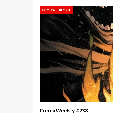
COMIXWEEKLY VO
ComixWeekly #738