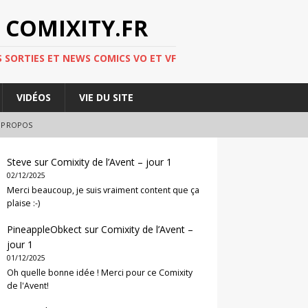
 COMIXITY.FR
 SORTIES ET NEWS COMICS VO ET VF
VIDÉOS
VIE DU SITE
 PROPOS
Steve
sur
Comixity de l’Avent – jour 1
02/12/2025
Merci beaucoup, je suis vraiment content que ça
plaise :-)
PineappleObkect
sur
Comixity de l’Avent –
jour 1
01/12/2025
Oh quelle bonne idée ! Merci pour ce Comixity
de l'Avent!