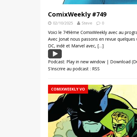
ComixWeekly #749
02/10/2025
Steve
0
Voici le 749ème ComixWeekly avec au progra
Avec Jonat nous passons en revue quelques 
DC, indé et Marvel avec,
[…]
Podcast:
Play in new window
|
Download
(D
S'inscrire au podcast :
RSS
COMIXWEEKLY VO