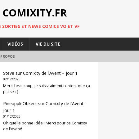
 COMIXITY.FR
 SORTIES ET NEWS COMICS VO ET VF
VIDÉOS
VIE DU SITE
 PROPOS
Steve
sur
Comixity de l’Avent – jour 1
02/12/2025
Merci beaucoup, je suis vraiment content que ça
plaise :-)
PineappleObkect
sur
Comixity de l’Avent –
jour 1
01/12/2025
Oh quelle bonne idée ! Merci pour ce Comixity
de l'Avent!