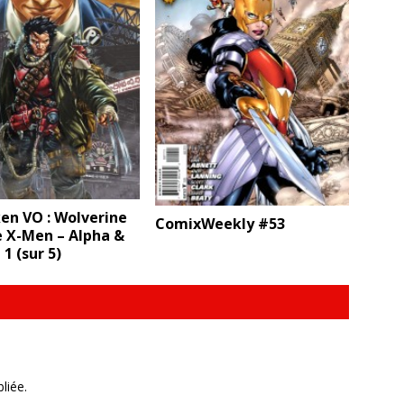
en VO : Wolverine
ComixWeekly #53
e X-Men – Alpha &
 (sur 5)
liée.