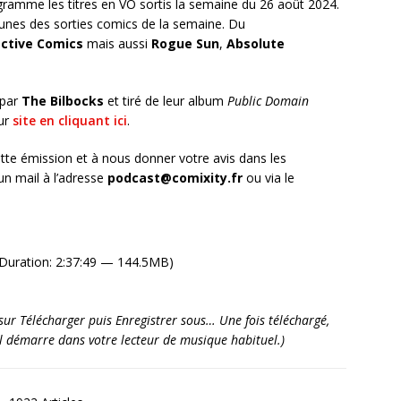
ramme les titres en VO sortis la semaine du 26 août 2024.
unes des sorties comics de la semaine. Du
ctive Comics
mais aussi
Rogue Sun
,
Absolute
 par
The Bilbocks
et tiré de leur album
Public Domain
eur
site en cliquant ici
.
tte émission et à nous donner votre avis dans les
n mail à l’adresse
podcast@comixity.fr
ou via le
Duration: 2:37:49 — 144.5MB)
it sur Télécharger puis Enregistrer sous… Une fois téléchargé,
’il démarre dans votre lecteur de musique habituel.)