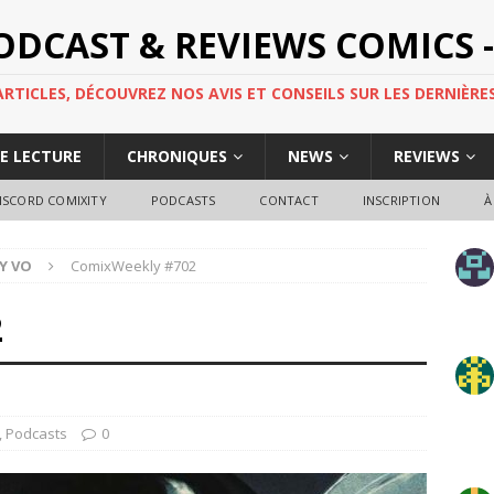
PODCAST & REVIEWS COMICS -
TICLES, DÉCOUVREZ NOS AVIS ET CONSEILS SUR LES DERNIÈRES
DE LECTURE
CHRONIQUES
NEWS
REVIEWS
ISCORD COMIXITY
PODCASTS
CONTACT
INSCRIPTION
À
Y VO
ComixWeekly #702
2
,
Podcasts
0