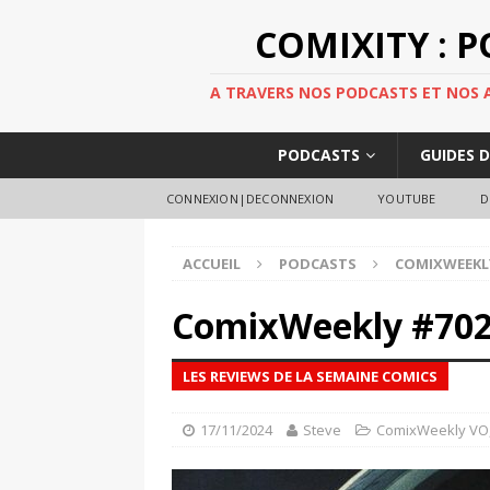
COMIXITY : 
A TRAVERS NOS PODCASTS ET NOS AR
PODCASTS
GUIDES 
CONNEXION|DECONNEXION
YOUTUBE
D
ACCUEIL
PODCASTS
COMIXWEEKL
ComixWeekly #70
LES REVIEWS DE LA SEMAINE COMICS
17/11/2024
Steve
ComixWeekly VO