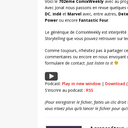
Voici le
702ème ComixWeekly
avec au prog
Avec Jonat nous passons en revue quelques 
DC
,
indé
et
Marvel
avec, entre autres,
Dete
Power
ou encore
Fantastic Four
.
Le générique de ComixWeekly est interprété
Storytelling
que vous pouvez retrouver sur l
Comme toujours, n’hésitez pas à partager ce
commentaires ou encore en nous envoyant u
formulaire de contact.
Just listen to it
Podcast:
Play in new window
|
Download
(
S'inscrire au podcast :
RSS
(Pour enregistrer le fichier, faites un clic dro
vous n’avez plus qu’à lancer le fichier pour qu