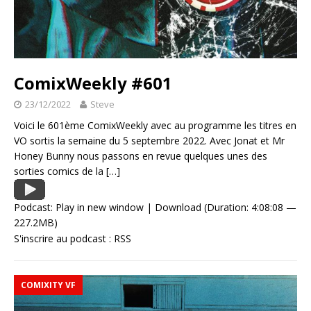
ComixWeekly #601
23/12/2022
Steve
Voici le 601ème ComixWeekly avec au programme les titres en
VO sortis la semaine du 5 septembre 2022. Avec Jonat et Mr
Honey Bunny nous passons en revue quelques unes des
sorties comics de la
[…]
Podcast:
Play in new window
|
Download
(Duration: 4:08:08 —
227.2MB)
S'inscrire au podcast :
RSS
COMIXITY VF