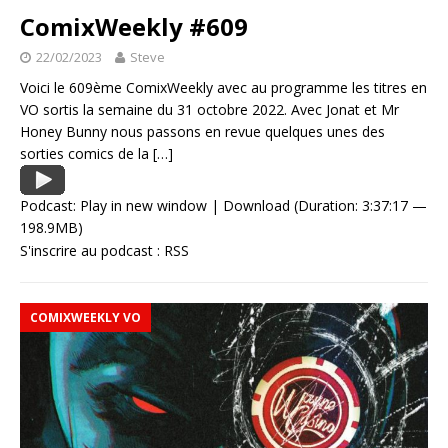
ComixWeekly #609
22/02/2023
Steve
Voici le 609ème ComixWeekly avec au programme les titres en
VO sortis la semaine du 31 octobre 2022. Avec Jonat et Mr
Honey Bunny nous passons en revue quelques unes des
sorties comics de la
[…]
Podcast:
Play in new window
|
Download
(Duration: 3:37:17 —
198.9MB)
S'inscrire au podcast :
RSS
COMIXWEEKLY VO