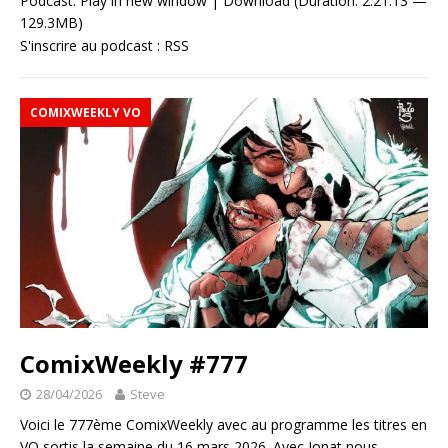
Podcast:
Play in new window
|
Download
(Duration: 2:21:13 —
129.3MB)
S'inscrire au podcast :
RSS
COMIXWEEKLY VO
ComixWeekly #777
28/04/2026
Steve
Voici le 777ème ComixWeekly avec au programme les titres en
VO sortis la semaine du 16 mars 2026. Avec Jonat nous