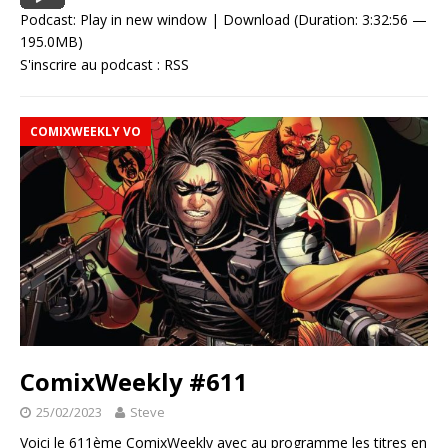
Podcast:
Play in new window
|
Download
(Duration: 3:32:56 —
195.0MB)
S'inscrire au podcast :
RSS
COMIXWEEKLY VO
ComixWeekly #611
25/02/2023
Steve
Voici le 611ème ComixWeekly avec au programme les titres en