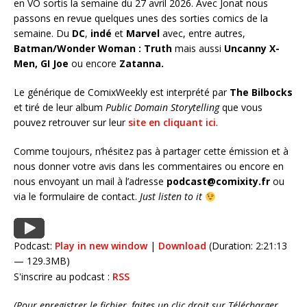
en VO sortis la semaine du 27 avril 2026. Avec Jonat nous
passons en revue quelques unes des sorties comics de la
semaine. Du
DC
,
indé
et
Marvel
avec, entre autres,
Batman/Wonder Woman : Truth
mais aussi
Uncanny X-
Men, GI Joe
ou encore
Zatanna
.
Le générique de ComixWeekly est interprété par
The Bilbocks
et tiré de leur album
Public Domain Storytelling
que vous
pouvez retrouver sur leur
site en cliquant ici
.
Comme toujours, n’hésitez pas à partager cette émission et à
nous donner votre avis dans les commentaires ou encore en
nous envoyant un mail à l’adresse
podcast@comixity.fr
ou
via le formulaire de contact.
Just listen to it
Podcast:
Play in new window
|
Download
(Duration: 2:21:13
— 129.3MB)
S'inscrire au podcast :
RSS
(Pour enregistrer le fichier, faites un clic droit sur Télécharger