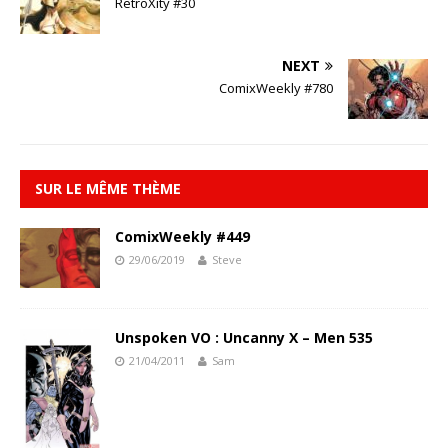
RetroXity #30
NEXT
ComixWeekly #780
SUR LE MÊME THÈME
ComixWeekly #449
29/06/2019
Steve
Unspoken VO : Uncanny X – Men 535
21/04/2011
Sam