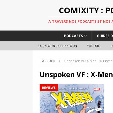
COMIXITY : 
A TRAVERS NOS PODCASTS ET NOS AR
PODCASTS
GUIDES 
CONNEXION|DECONNEXION
YOUTUBE
D
ACCUEIL
Unspoken VF : X-Men – X Tincti
Unspoken VF : X-Men
REVIEWS