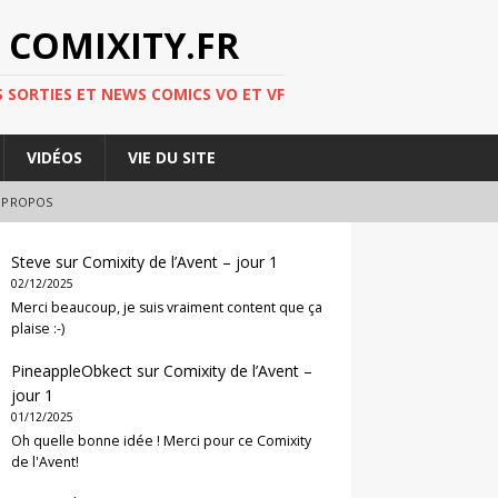
 COMIXITY.FR
 SORTIES ET NEWS COMICS VO ET VF
VIDÉOS
VIE DU SITE
 PROPOS
Steve
sur
Comixity de l’Avent – jour 1
02/12/2025
Merci beaucoup, je suis vraiment content que ça
plaise :-)
PineappleObkect
sur
Comixity de l’Avent –
jour 1
01/12/2025
Oh quelle bonne idée ! Merci pour ce Comixity
de l'Avent!