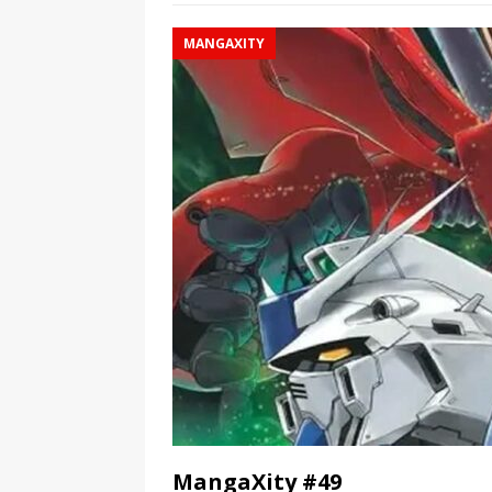
MANGAXITY
MangaXity #49