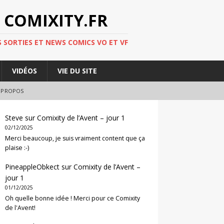
 COMIXITY.FR
 SORTIES ET NEWS COMICS VO ET VF
VIDÉOS
VIE DU SITE
 PROPOS
Steve
sur
Comixity de l’Avent – jour 1
02/12/2025
Merci beaucoup, je suis vraiment content que ça
plaise :-)
PineappleObkect
sur
Comixity de l’Avent –
jour 1
01/12/2025
Oh quelle bonne idée ! Merci pour ce Comixity
de l'Avent!