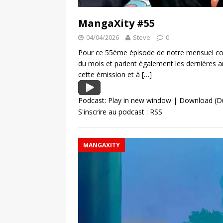
MangaXity #55
04/04/2026
Steve
0
Pour ce 55ème épisode de notre mensuel con
du mois et parlent également les dernières
cette émission et à
[…]
Podcast:
Play in new window
|
Download
(D
S'inscrire au podcast :
RSS
MANGAXITY