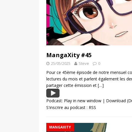
MangaXity #45
25/05/2025
Steve
0
Pour ce 45ème épisode de notre mensuel con
lectures du mois et parlent également les d
partager cette émission et
[…]
Podcast:
Play in new window
|
Download
(D
S'inscrire au podcast :
RSS
MANGAXITY