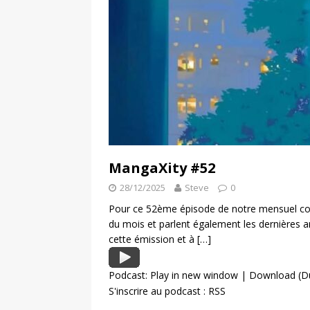
MangaXity #52
28/12/2025
Steve
0
Pour ce 52ème épisode de notre mensuel con
du mois et parlent également les dernières
cette émission et à
[…]
Podcast:
Play in new window
|
Download
(D
S'inscrire au podcast :
RSS