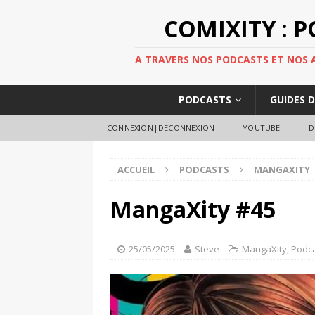
COMIXITY : 
A TRAVERS NOS PODCASTS ET NOS AR
PODCASTS
GUIDES 
CONNEXION|DECONNEXION
YOUTUBE
D
ACCUEIL
PODCASTS
MANGAXITY
MangaXity #45
25/05/2025
Steve
MangaXity
,
Podc