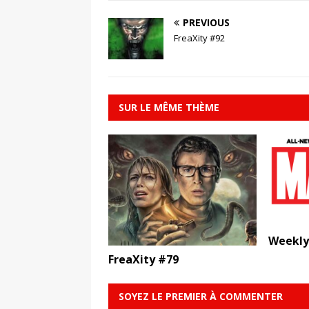
PREVIOUS
FreaXity #92
SUR LE MÊME THÈME
Weekly
FreaXity #79
SOYEZ LE PREMIER À COMMENTER