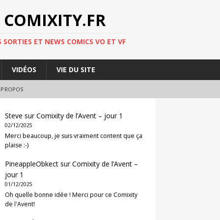
 COMIXITY.FR
 SORTIES ET NEWS COMICS VO ET VF
VIDÉOS
VIE DU SITE
 PROPOS
Steve
sur
Comixity de l’Avent – jour 1
02/12/2025
Merci beaucoup, je suis vraiment content que ça
plaise :-)
PineappleObkect
sur
Comixity de l’Avent –
jour 1
01/12/2025
Oh quelle bonne idée ! Merci pour ce Comixity
de l'Avent!