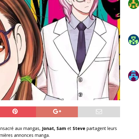
onsacré aux mangas,
Jonat, Sam
et
Steve
partagent leurs
ernières annonces manga.