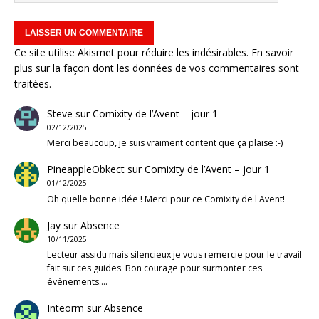
Ce site utilise Akismet pour réduire les indésirables.
En savoir
plus sur la façon dont les données de vos commentaires sont
traitées
.
Steve
sur
Comixity de l’Avent – jour 1
02/12/2025
Merci beaucoup, je suis vraiment content que ça plaise :-)
PineappleObkect
sur
Comixity de l’Avent – jour 1
01/12/2025
Oh quelle bonne idée ! Merci pour ce Comixity de l'Avent!
Jay
sur
Absence
10/11/2025
Lecteur assidu mais silencieux je vous remercie pour le travail
fait sur ces guides. Bon courage pour surmonter ces
évènements.…
Inteorm
sur
Absence