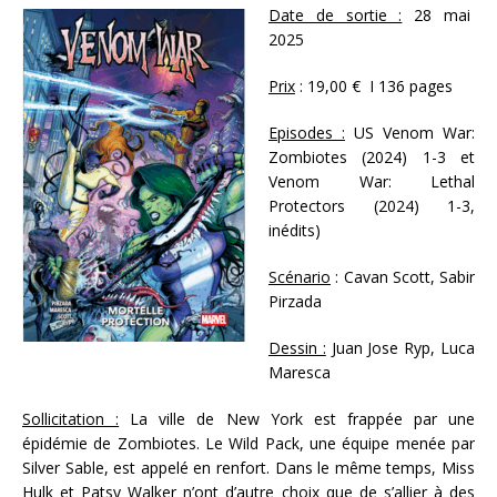
Date de sortie :
28 mai
2025
Prix
: 19,00 € I 136 pages
Episodes :
US Venom War:
Zombiotes (2024) 1-3 et
Venom War: Lethal
Protectors (2024) 1-3,
inédits)
Scénario
: Cavan Scott, Sabir
Pirzada
Dessin :
Juan Jose Ryp, Luca
Maresca
Sollicitation :
La ville de New York est frappée par une
épidémie de Zombiotes. Le Wild Pack, une équipe menée par
Silver Sable, est appelé en renfort. Dans le même temps, Miss
Hulk et Patsy Walker n’ont d’autre choix que de s’allier à des