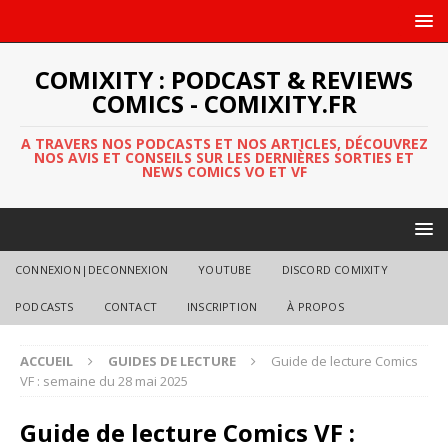
COMIXITY : PODCAST & REVIEWS
COMICS - COMIXITY.FR
A TRAVERS NOS PODCASTS ET NOS ARTICLES, DÉCOUVREZ
NOS AVIS ET CONSEILS SUR LES DERNIÈRES SORTIES ET
NEWS COMICS VO ET VF
CONNEXION|DECONNEXION
YOUTUBE
DISCORD COMIXITY
PODCASTS
CONTACT
INSCRIPTION
À PROPOS
ACCUEIL
GUIDES DE LECTURE
Guide de lecture Comics
VF : semaine du 28 mai 2025
Guide de lecture Comics VF :