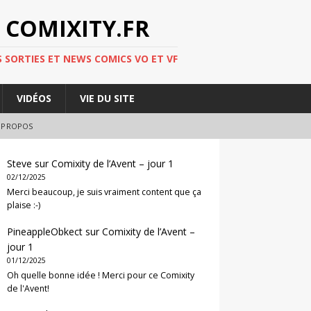
 COMIXITY.FR
 SORTIES ET NEWS COMICS VO ET VF
VIDÉOS
VIE DU SITE
 PROPOS
Steve
sur
Comixity de l’Avent – jour 1
02/12/2025
Merci beaucoup, je suis vraiment content que ça
plaise :-)
PineappleObkect
sur
Comixity de l’Avent –
jour 1
01/12/2025
Oh quelle bonne idée ! Merci pour ce Comixity
de l'Avent!