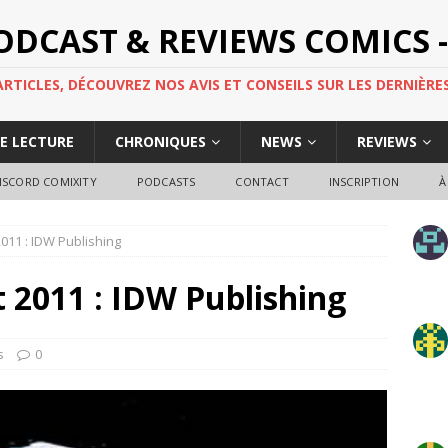
PODCAST & REVIEWS COMICS -
TICLES, DÉCOUVREZ NOS AVIS ET CONSEILS SUR LES DERNIÈRES
DE LECTURE
CHRONIQUES
NEWS
REVIEWS
ISCORD COMIXITY
PODCASTS
CONTACT
INSCRIPTION
À
t 2011 : IDW Publishing
et 2011 : IDW Publishing
s
0