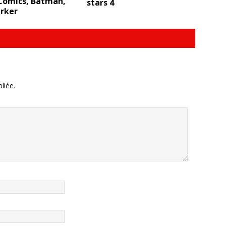
Comics, Batman,
stars 4
arker
liée.