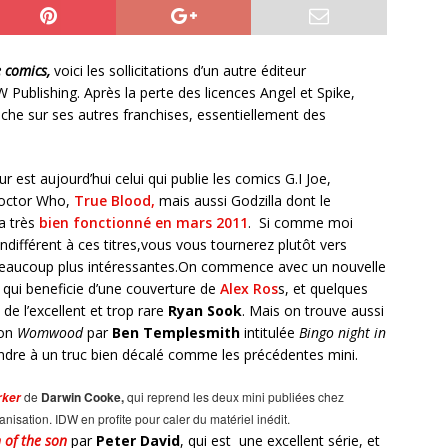
 comics,
voici les sollicitations d’un autre éditeur
 Publishing. Après la perte des licences Angel et Spike,
anche sur ses autres franchises, essentiellement des
ur est aujourd’hui celui qui publie les comics G.I Joe,
octor Who,
True Blood,
mais aussi Godzilla dont le
a très
bien fonctionné en mars 2011
. Si comme moi
ndifférent à ces titres,vous vous tournerez plutôt vers
beaucoup plus intéressantes.On commence avec un nouvelle
 qui beneficie d’une couverture de
Alex Ros
s, et quelques
 de l’excellent et trop rare
Ryan Sook
. Mais on trouve aussi
bon
Womwood
par
Ben Templesmith
intitulée
Bingo night in
dre à un truc bien décalé comme les précédentes mini.
de
Darwin Cooke,
qui reprend les deux mini publiées chez
rker
nisation. IDW en profite pour caler du matériel inédit.
 of the son
par
Peter David
, qui est une excellent série, et