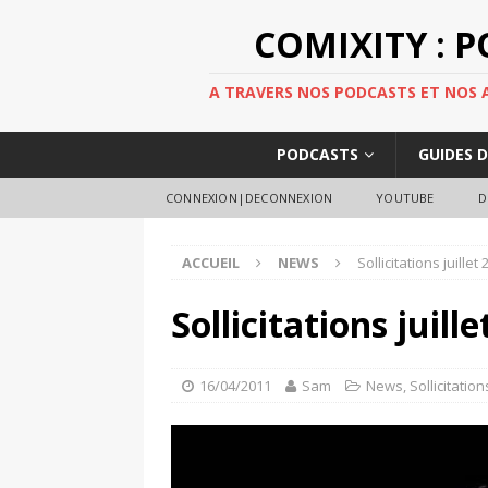
COMIXITY : 
A TRAVERS NOS PODCASTS ET NOS AR
PODCASTS
GUIDES 
CONNEXION|DECONNEXION
YOUTUBE
D
ACCUEIL
NEWS
Sollicitations juille
Sollicitations juill
16/04/2011
Sam
News
,
Sollicitation