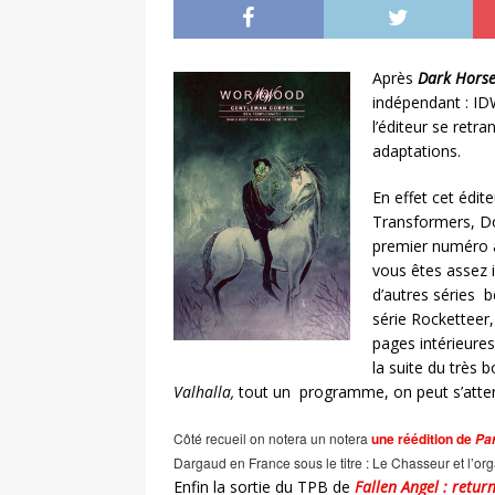
Après
Dark Horse
indépendant : IDW
l’éditeur se retr
adaptations.
En effet cet édite
Transformers, D
premier numéro 
vous êtes assez i
d’autres séries 
série Rocketteer,
pages intérieures
la suite du très 
Valhalla,
tout un programme, on peut s’atten
Côté recueil on notera un notera
une réédition de
Pa
Dargaud en France sous le titre : Le Chasseur et l’orga
Enfin la sortie du TPB de
Fallen Angel : return