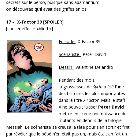
secrets sur le perso, puisque sans adamantium
on découvrait qu’il avait des griffes en os.
17 – X-Factor 39 [SPOILER]
[spoiler effect= »blind »]
Episode
: X-Factor 39
Scénariste :
Peter David
Dessin :
Valentine Delandro
Pendant des mois
la grossesses de
Syrin
a été l’une
des histoires les plus importantes
dans le titre
X-Factor
. Mais le staff
X ne pouvait laisser
Peter David
mettre en scène une naissance de
mutants en dehors de la trilogie
Messiah. Le scénariste se creusa la tête pour s’en sortir et finit
par révéler que le bébé n’en était pas un, mais était en fait un