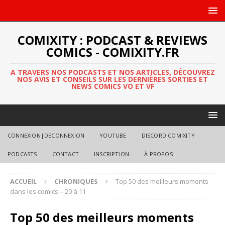
COMIXITY : PODCAST & REVIEWS
COMICS - COMIXITY.FR
A TRAVERS NOS PODCASTS ET NOS ARTICLES, DÉCOUVREZ
NOS AVIS ET CONSEILS SUR LES DERNIÈRES SORTIES ET
NEWS COMICS VO ET VF
CONNEXION|DECONNEXION
YOUTUBE
DISCORD COMIXITY
PODCASTS
CONTACT
INSCRIPTION
À PROPOS
ACCUEIL
CHRONIQUES
Top 50 des meilleurs moments
dans les comics – 20 à 11
Top 50 des meilleurs moments