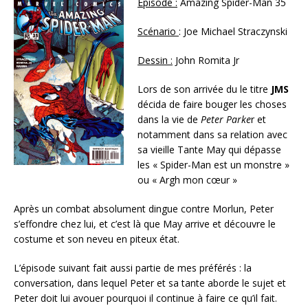
Episode :
Amazing Spider-Man 35
Scénario
: Joe Michael Straczynski
Dessin :
John Romita Jr
Lors de son arrivée du le titre
JMS
décida de faire bouger les choses
dans la vie de
Peter Parke
r et
notamment dans sa relation avec
sa vieille Tante May qui dépasse
les « Spider-Man est un monstre »
ou « Argh mon cœur »
Après un combat absolument dingue contre Morlun, Peter
s’effondre chez lui, et c’est là que May arrive et découvre le
costume et son neveu en piteux état.
L’épisode suivant fait aussi partie de mes préférés : la
conversation, dans lequel Peter et sa tante aborde le sujet et
Peter doit lui avouer pourquoi il continue à faire ce qu’il fait.