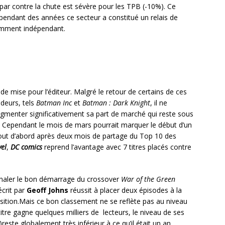
, par contre la chute est sévère pour les TPB (-10%). Ce
 pendant des années ce secteur a constitué un relais de
tamment indépendant.
de mise pour l’éditeur. Malgré le retour de certains de ces
ndeurs, tels
Batman Inc
et
Batman : Dark Knight
, il ne
ugmenter significativement sa part de marché qui reste sous
. Cependant le mois de mars pourrait marquer le début d’un
ut d’abord après deux mois de partage du Top 10 des
el
,
DC comics
reprend l’avantage avec 7 titres placés contre
ignaler le bon démarrage du crossover
War of the Green
écrit par
Geoff Johns
réussit à placer deux épisodes à la
ition.Mais ce bon classement ne se reflète pas au niveau
 titre gagne quelques milliers de lecteurs, le niveau de ses
reste globalement très inférieur à ce qu’il était un an