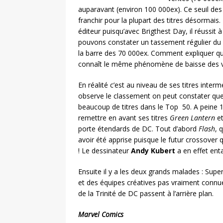
auparavant (environ 100 000ex). Ce seuil de
franchir pour la plupart des titres désormai
éditeur puisqu’avec Brigthest Day, il réussit
pouvons constater un tassement régulier du n
la barre des 70 000ex. Comment expliquer que
connaît le même phénomène de baisse des 
En réalité c’est au niveau de ses titres interm
observe le classement on peut constater que 
beaucoup de titres dans le Top 50. A peine 1
remettre en avant ses titres
Green Lantern
e
porte étendards de DC. Tout d’abord
Flash
, 
avoir été apprise puisque le futur crossover 
! Le dessinateur
Andy Kubert
a en effet ent
Ensuite il y a les deux grands malades : Su
et des équipes créatives pas vraiment connu
de la Trinité de DC passent à l’arrière plan.
Marvel Comics