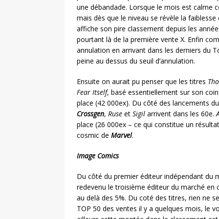
une débandade. Lorsque le mois est calme comm
mais dès que le niveau se révèle la faiblesse 
affiche son pire classement depuis les années
pourtant là de la première vente X. Enfin co
annulation en arrivant dans les derniers du T
peine au dessus du seuil d’annulation.
Ensuite on aurait pu penser que les titres
Tho
Fear Itself
, basé essentiellement sur son coin d
place (42 000ex). Du côté des lancements du mo
Crossgen
,
Ruse
et
Sigil
arrivent dans les 60e.
A
place (26 000ex – ce qui constitue un résulta
cosmic de
Marvel
.
Image Comics
Du côté du premier éditeur indépendant du ma
redevenu le troisième éditeur du marché en 
au delà des 5%. Du coté des titres, rien ne s
TOP 50 des ventes il y a quelques mois, le vo