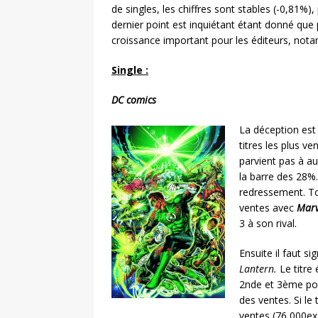
de singles, les chiffres sont stables (-0,81%)
dernier point est inquiétant étant donné que
croissance important pour les éditeurs, no
Single :
DC comics
La déception est 
titres les plus ve
parvient pas à a
la barre des 28%
redressement. To
ventes avec
Marv
3 à son rival.
Ensuite il faut s
Lantern.
Le titre 
2nde et 3ème pos
des ventes. Si le
ventes (76 000ex)