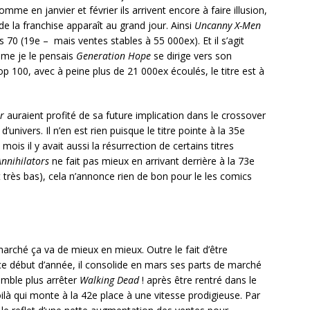
e en janvier et février ils arrivent encore à faire illusion,
de la franchise apparaît au grand jour. Ainsi
Uncanny X-Men
 70 (19e – mais ventes stables à 55 000ex). Et il s’agit
mme je le pensais
Generation Hope
se dirige vers son
op 100, avec à peine plus de 21 000ex écoulés, le titre est à
r
auraient profité de sa future implication dans le crossover
’univers. Il n’en est rien puisque le titre pointe à la 35e
is il y avait aussi la résurrection de certains titres
nnihilators
ne fait pas mieux en arrivant derrière à la 73e
t très bas), cela n’annonce rien de bon pour le les comics
rché ça va de mieux en mieux. Outre le fait d’être
ce début d’année, il consolide en mars ses parts de marché
emble plus arrêter
Walking Dead
! après être rentré dans le
ilà qui monte à la 42e place à une vitesse prodigieuse. Par