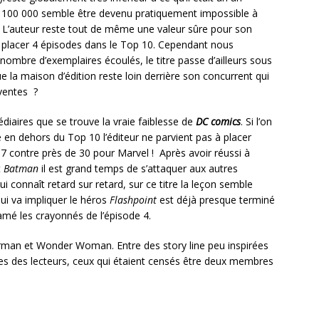
s 100 000 semble être devenu pratiquement impossible à
s. L’auteur reste tout de même une valeur sûre pour son
 à placer 4 épisodes dans le Top 10. Cependant nous
ombre d’exemplaires écoulés, le titre passe d’ailleurs sous
 la maison d’édition reste loin derrière son concurrent qui
ventes ?
édiaires que se trouve la vraie faiblesse de
DC comics
. Si l’on
en dehors du Top 10 l’éditeur ne parvient pas à placer
7 contre près de 30 pour Marvel ! Après avoir réussi à
t
Batman
il est grand temps de s’attaquer aux autres
qui connaît retard sur retard, sur ce titre la leçon semble
qui va impliquer le héros
Flashpoint
est déjà presque terminé
amé les crayonnés de l’épisode 4.
perman et Wonder Woman. Entre des story line peu inspirées
es des lecteurs, ceux qui étaient censés être deux membres