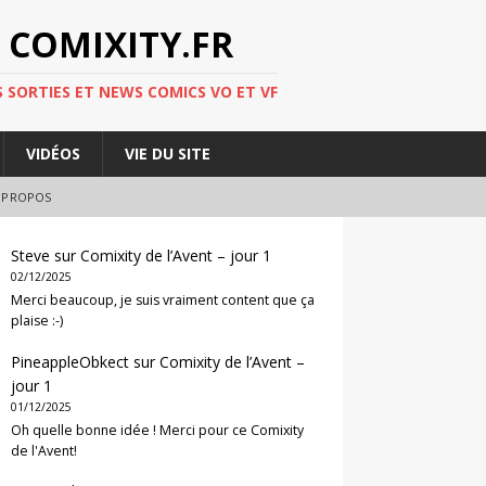
 COMIXITY.FR
 SORTIES ET NEWS COMICS VO ET VF
VIDÉOS
VIE DU SITE
 PROPOS
Steve
sur
Comixity de l’Avent – jour 1
02/12/2025
Merci beaucoup, je suis vraiment content que ça
plaise :-)
PineappleObkect
sur
Comixity de l’Avent –
jour 1
01/12/2025
Oh quelle bonne idée ! Merci pour ce Comixity
de l'Avent!