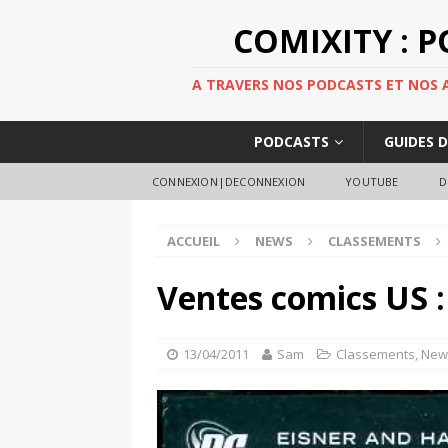
COMIXITY : 
A TRAVERS NOS PODCASTS ET NOS AR
PODCASTS
GUIDES 
CONNEXION|DECONNEXION
YOUTUBE
D
ACCUEIL
NEWS
CLASSEMENTS
Ventes comics US 
13/04/2011
Sam
Classements
,
New