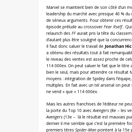
Marvel se maintient bien de son côté d’un moi
leadership du marché avec presque 40 % du mar
de sérieux arguments. Pour obtenir ces résult
épisode prélude au crossover
Fear Itself
. Qui
relaunch des
FF
aurait pris la tête du classeme
d’autant plus être souligné que la concurrenc
Il faut donc saluer le travail de
Jonathan Hi
a obtenu des résultats tout à fait remarquabl
le niveau des ventes est assez proche de celu
114 000ex. On peut saluer le fait que le titre
bien le seul, mais pour atteindre ce résultat M
moyens : intégration de Spidey dans l’équipe
multiples. En fait avec un tel arsenal on peu
ne vend « que » 114 000ex.
Mais les autres franchises de l’éditeur ne pe
la porte du Top 10 avec
Avengers
(8e – les v
Avengers
(13e – là le résultat est mauvais pui
dernier il me semble que c’est la première foi
premiers titres
Spider-Man
pointent à la 15e p