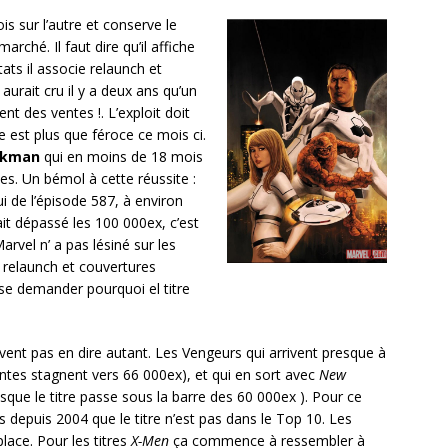
s sur l’autre et conserve le
ché. Il faut dire qu’il affiche
ats il associe relaunch et
 aurait cru il y a deux ans qu’un
nt des ventes !. L’exploit doit
e est plus que féroce ce mois ci.
ckman
qui en moins de 18 mois
es. Un bémol à cette réussite :
i de l’épisode 587, à environ
 ait dépassé les 100 000ex, c’est
arvel n’ a pas lésiné sur les
, relaunch et couvertures
t se demander pourquoi el titre
uvent pas en dire autant. Les Vengeurs qui arrivent presque à
entes stagnent vers 66 000ex), et qui en sort avec
New
sque le titre passe sous la barre des 60 000ex ). Pour ce
s depuis 2004 que le titre n’est pas dans le Top 10. Les
lace. Pour les titres
X-Men
ça commence à ressembler à