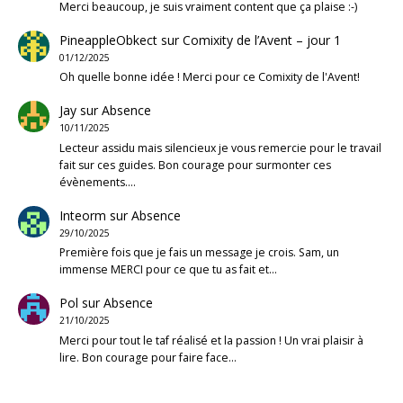
Merci beaucoup, je suis vraiment content que ça plaise :-)
PineappleObkect
sur
Comixity de l’Avent – jour 1
01/12/2025
Oh quelle bonne idée ! Merci pour ce Comixity de l'Avent!
Jay
sur
Absence
10/11/2025
Lecteur assidu mais silencieux je vous remercie pour le travail
fait sur ces guides. Bon courage pour surmonter ces
évènements.…
Inteorm
sur
Absence
29/10/2025
Première fois que je fais un message je crois. Sam, un
immense MERCI pour ce que tu as fait et…
Pol
sur
Absence
21/10/2025
Merci pour tout le taf réalisé et la passion ! Un vrai plaisir à
lire. Bon courage pour faire face…