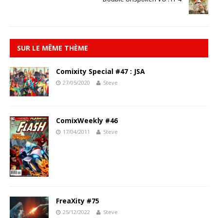
SUR LE MÊME THÈME
Comixity Special #47 : JSA
27/05/2020
Steve
ComixWeekly #46
17/04/2011
Steve
FreaXity #75
25/12/2022
Steve