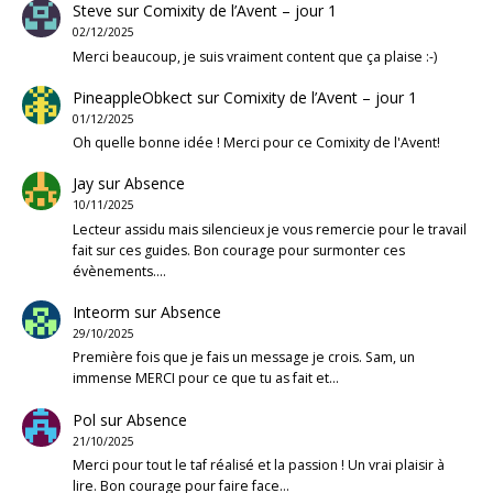
Steve
sur
Comixity de l’Avent – jour 1
02/12/2025
Merci beaucoup, je suis vraiment content que ça plaise :-)
PineappleObkect
sur
Comixity de l’Avent – jour 1
01/12/2025
Oh quelle bonne idée ! Merci pour ce Comixity de l'Avent!
Jay
sur
Absence
10/11/2025
Lecteur assidu mais silencieux je vous remercie pour le travail
fait sur ces guides. Bon courage pour surmonter ces
évènements.…
Inteorm
sur
Absence
29/10/2025
Première fois que je fais un message je crois. Sam, un
immense MERCI pour ce que tu as fait et…
Pol
sur
Absence
21/10/2025
Merci pour tout le taf réalisé et la passion ! Un vrai plaisir à
lire. Bon courage pour faire face…