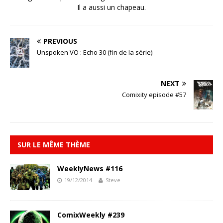
Il a aussi un chapeau.
PREVIOUS
Unspoken VO : Echo 30 (fin de la série)
NEXT
Comixity episode #57
SUR LE MÊME THÈME
WeeklyNews #116
19/12/2014
Steve
ComixWeekly #239