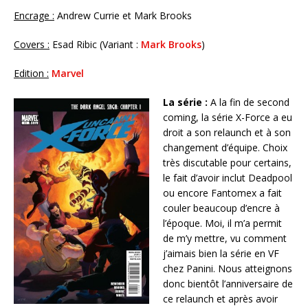
Encrage :
Andrew Currie et Mark Brooks
Covers :
Esad Ribic (Variant :
Mark Brooks
)
Edition :
Marvel
La série :
A la fin de second
coming, la série X-Force a eu
droit a son relaunch et à son
changement d’équipe. Choix
très discutable pour certains,
le fait d’avoir inclut Deadpool
ou encore Fantomex a fait
couler beaucoup d’encre à
l’époque. Moi, il m’a permit
de m’y mettre, vu comment
j’aimais bien la série en VF
chez Panini. Nous atteignons
donc bientôt l’anniversaire de
ce relaunch et après avoir