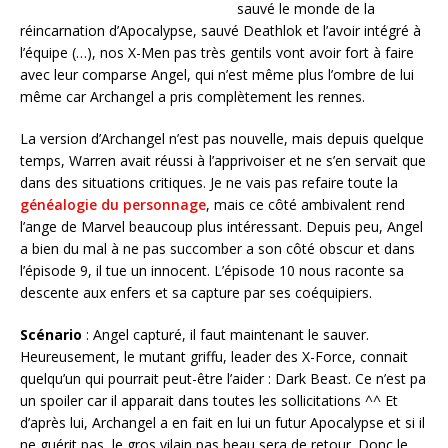
sauvé le monde de la
réincarnation d’Apocalypse, sauvé Deathlok et l’avoir intégré à
l’équipe (…), nos X-Men pas très gentils vont avoir fort à faire
avec leur comparse Angel, qui n’est même plus l’ombre de lui
même car Archangel a pris complètement les rennes.
La version d’Archangel n’est pas nouvelle, mais depuis quelque
temps, Warren avait réussi à l’apprivoiser et ne s’en servait que
dans des situations critiques. Je ne vais pas refaire toute la
généalogie du personnage
, mais ce côté ambivalent rend
l’ange de Marvel beaucoup plus intéressant. Depuis peu, Angel
a bien du mal à ne pas succomber a son côté obscur et dans
l’épisode 9, il tue un innocent. L’épisode 10 nous raconte sa
descente aux enfers et sa capture par ses coéquipiers.
Scénario
: Angel capturé, il faut maintenant le sauver.
Heureusement, le mutant griffu, leader des X-Force, connait
quelqu’un qui pourrait peut-être l’aider : Dark Beast. Ce n’est pa
un spoiler car il apparait dans toutes les sollicitations ^^ Et
d’après lui, Archangel a en fait en lui un futur Apocalypse et si il
ne guérit pas, le gros vilain pas beau sera de retour. Donc le