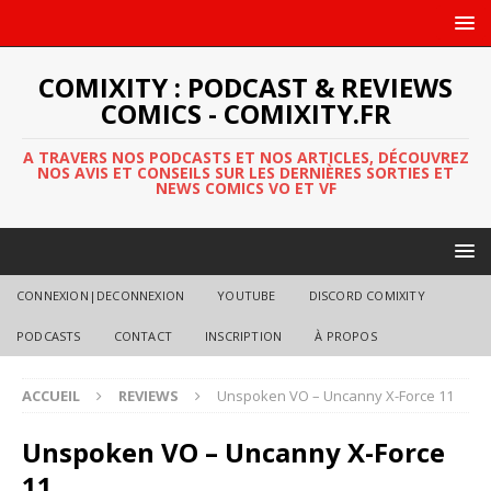
COMIXITY : PODCAST & REVIEWS
COMICS - COMIXITY.FR
A TRAVERS NOS PODCASTS ET NOS ARTICLES, DÉCOUVREZ
NOS AVIS ET CONSEILS SUR LES DERNIÈRES SORTIES ET
NEWS COMICS VO ET VF
CONNEXION|DECONNEXION
YOUTUBE
DISCORD COMIXITY
PODCASTS
CONTACT
INSCRIPTION
À PROPOS
ACCUEIL
REVIEWS
Unspoken VO – Uncanny X-Force 11
Unspoken VO – Uncanny X-Force
11