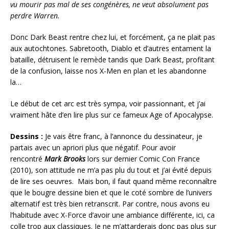
vu mourir pas mal de ses congénères, ne veut absolument pas
perdre Warren.
Donc Dark Beast rentre chez lui, et forcément, ça ne plait pas
aux autochtones. Sabretooth, Diablo et d’autres entament la
bataille, détruisent le remède tandis que Dark Beast, profitant
de la confusion, laisse nos X-Men en plan et les abandonne
la…
Le début de cet arc est très sympa, voir passionnant, et j’ai
vraiment hâte d’en lire plus sur ce fameux Age of Apocalypse.
Dessins :
Je vais être franc, à l’annonce du dessinateur, je
partais avec un apriori plus que négatif. Pour avoir
rencontré
Mark Brooks
lors sur dernier Comic Con France
(2010), son attitude ne m’a pas plu du tout et j’ai évité depuis
de lire ses oeuvres. Mais bon, il faut quand même reconnaître
que le bougre dessine bien et que le coté sombre de l’univers
alternatif est très bien retranscrit. Par contre, nous avons eu
l’habitude avec X-Force d’avoir une ambiance différente, ici, ca
colle trop aux classiques. Je ne m’attarderais donc pas plus sur