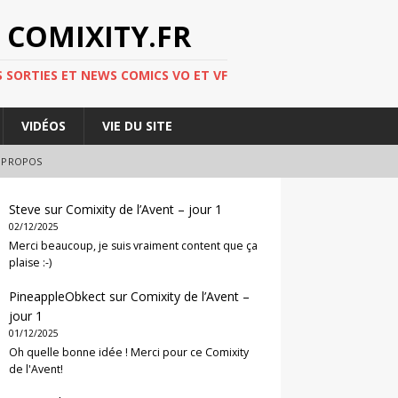
 COMIXITY.FR
 SORTIES ET NEWS COMICS VO ET VF
VIDÉOS
VIE DU SITE
 PROPOS
Steve
sur
Comixity de l’Avent – jour 1
02/12/2025
Merci beaucoup, je suis vraiment content que ça
plaise :-)
PineappleObkect
sur
Comixity de l’Avent –
jour 1
01/12/2025
Oh quelle bonne idée ! Merci pour ce Comixity
de l'Avent!