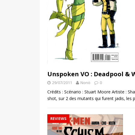
Unspoken VO : Deadpool & W
29/07/2011
Nonö
0
Crédits : Scénario : Stuart Moore Artiste : Sh
shot, sur 2 des mutants qui furent jadis, le
REVIEWS