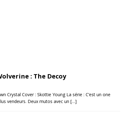
olverine : The Decoy
awn Crystal Cover : Skottie Young La série : C’est un one
s plus vendeurs. Deux mutos avec un
[…]