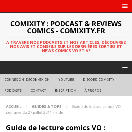
COMIXITY : PODCAST & REVIEWS
COMICS - COMIXITY.FR
A TRAVERS NOS PODCASTS ET NOS ARTICLES, DÉCOUVREZ
NOS AVIS ET CONSEILS SUR LES DERNIÈRES SORTIES ET
NEWS COMICS VO ET VF
CONNEXION|DECONNEXION
YOUTUBE
DISCORD COMIXITY
PODCASTS
CONTACT
INSCRIPTION
À PROPOS
ACCUEIL
GUIDES & TOPS
Guide de lecture comics VO :
semaine du 27 juillet 2011 – inde
Guide de lecture comics VO :