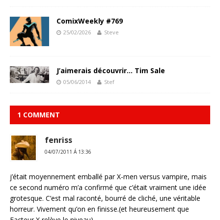
ComixWeekly #769
25/02/2026
Steve
J’aimerais découvrir… Tim Sale
05/06/2014
Stef
1 COMMENT
fenriss
04/07/2011 Á 13:36
j’était moyennement emballé par X-men versus vampire, mais
ce second numéro m’a confirmé que c’était vraiment une idée
grotesque. C’est mal raconté, bourré de cliché, une véritable
horreur. Vivement qu’on en finisse.(et heureusement que
Facteur X relève le niveau)