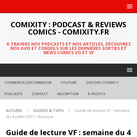
COMIXITY : PODCAST & REVIEWS
COMICS - COMIXITY.FR
A TRAVERS NOS PODCASTS ET NOS ARTICLES, DÉCOUVREZ
NOS AVIS ET CONSEILS SUR LES DERNIÈRES SORTIES ET
NEWS COMICS VO ET VF
CONNEXION|DECONNEXION
YOUTUBE
DISCORD COMIXITY
PODCASTS
CONTACT
INSCRIPTION
À PROPOS
ACCUEIL
GUIDES & TOPS
Guide de lecture VF : semaine
du 4 juillet 2011 – Kiosque
Guide de lecture VF : semaine du 4