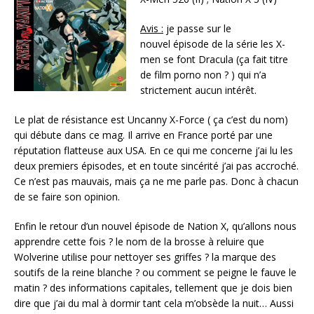
Avis :
je passe sur le
nouvel épisode de la série les X-
men se font Dracula (ça fait titre
de film porno non ? ) qui n’a
strictement aucun intérêt.
Le plat de résistance est Uncanny X-Force ( ça c’est du nom)
qui débute dans ce mag. Il arrive en France porté par une
réputation flatteuse aux USA. En ce qui me concerne j’ai lu les
deux premiers épisodes, et en toute sincérité j’ai pas accroché.
Ce n’est pas mauvais, mais ça ne me parle pas. Donc à chacun
de se faire son opinion.
Enfin le retour d’un nouvel épisode de Nation X, qu’allons nous
apprendre cette fois ? le nom de la brosse à reluire que
Wolverine utilise pour nettoyer ses griffes ? la marque des
soutifs de la reine blanche ? ou comment se peigne le fauve le
matin ? des informations capitales, tellement que je dois bien
dire que j’ai du mal à dormir tant cela m’obsède la nuit… Aussi