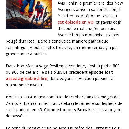
Avis :
enfin le premier arc des New
Avengers arrive à sa conclusion, il
était temps. A l’époque j’avais lu
cet épisode en VO
, et j’avais déjà
dis tout le mal que j’en pensais.
Avec le temps mon avis …n’a pas
bougé d’un iota ! Bendis conclut de manière pathétique
son intrigue. A oublier vite, très vite, en même temps y a pas
grand chose à oublier.
Dans Iron Man la saga Resilience continue, c’est la partie 800
ou 900 de cet arc, je sais plus. Le précédent épisode était
assez agréable à lire
, donc voyons si Fraction parvient à
maintenir ce niveau.
Bon Captain America continue de tomber dans les pièges de
Zemo, et bien comme il faut. Celui ci le ramène sur les lieux de
sa disparition en 45. Comme toujours Brubaker est synonyme
de passé …
La perle du mag avec un nouveau numéro des Fantastic Four