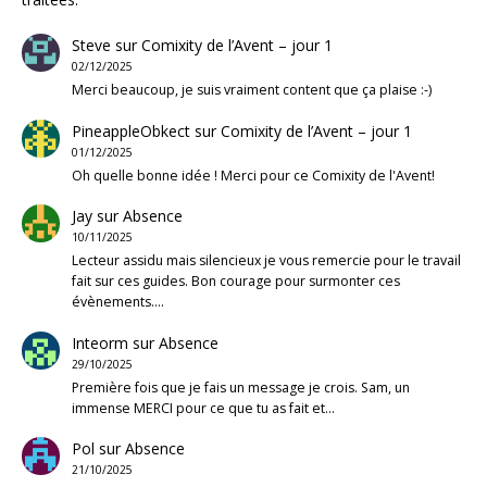
Steve
sur
Comixity de l’Avent – jour 1
02/12/2025
Merci beaucoup, je suis vraiment content que ça plaise :-)
PineappleObkect
sur
Comixity de l’Avent – jour 1
01/12/2025
Oh quelle bonne idée ! Merci pour ce Comixity de l'Avent!
Jay
sur
Absence
10/11/2025
Lecteur assidu mais silencieux je vous remercie pour le travail
fait sur ces guides. Bon courage pour surmonter ces
évènements.…
Inteorm
sur
Absence
29/10/2025
Première fois que je fais un message je crois. Sam, un
immense MERCI pour ce que tu as fait et…
Pol
sur
Absence
21/10/2025