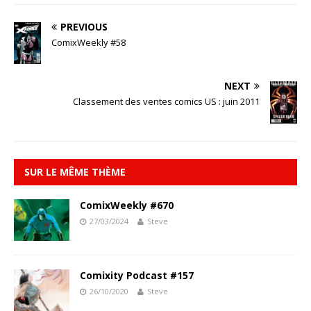
PREVIOUS
ComixWeekly #58
NEXT
Classement des ventes comics US : juin 2011
SUR LE MÊME THÈME
ComixWeekly #670
27/03/2024
Steve
Comixity Podcast #157
26/10/2020
Steve