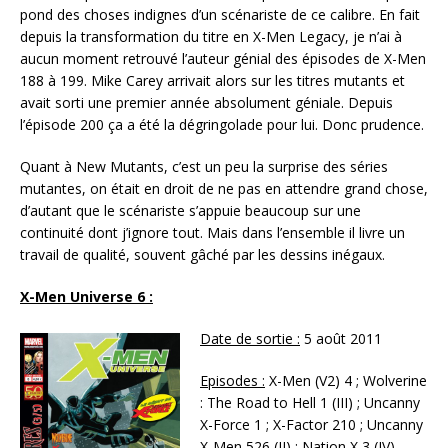
pond des choses indignes d’un scénariste de ce calibre. En fait
depuis la transformation du titre en X-Men Legacy, je n’ai à
aucun moment retrouvé l’auteur génial des épisodes de X-Men
188 à 199. Mike Carey arrivait alors sur les titres mutants et
avait sorti une premier année absolument géniale. Depuis
l’épisode 200 ça a été la dégringolade pour lui. Donc prudence.
Quant à New Mutants, c’est un peu la surprise des séries
mutantes, on était en droit de ne pas en attendre grand chose,
d’autant que le scénariste s’appuie beaucoup sur une
continuité dont j’ignore tout. Mais dans l’ensemble il livre un
travail de qualité, souvent gâché par les dessins inégaux.
X-Men Universe 6 :
Date de sortie :
5 août 2011
Episodes :
X-Men (V2) 4 ; Wolverine
: The Road to Hell 1 (III) ; Uncanny
X-Force 1 ; X-Factor 210 ; Uncanny
X-Men 526 (II) ; Nation X 3 (IV)