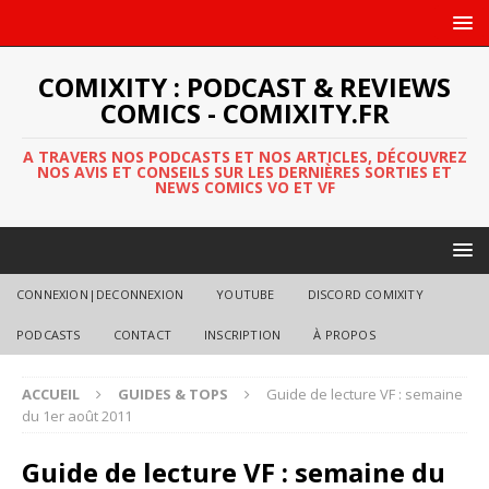
COMIXITY : PODCAST & REVIEWS
COMICS - COMIXITY.FR
A TRAVERS NOS PODCASTS ET NOS ARTICLES, DÉCOUVREZ
NOS AVIS ET CONSEILS SUR LES DERNIÈRES SORTIES ET
NEWS COMICS VO ET VF
CONNEXION|DECONNEXION
YOUTUBE
DISCORD COMIXITY
PODCASTS
CONTACT
INSCRIPTION
À PROPOS
ACCUEIL
GUIDES & TOPS
Guide de lecture VF : semaine
du 1er août 2011
Guide de lecture VF : semaine du