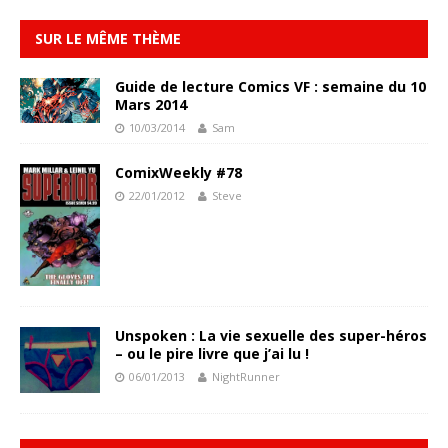
SUR LE MÊME THÈME
Guide de lecture Comics VF : semaine du 10
Mars 2014
10/03/2014
Sam
ComixWeekly #78
22/01/2012
Steve
Unspoken : La vie sexuelle des super-héros
– ou le pire livre que j’ai lu !
06/01/2013
NightRunner