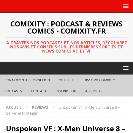
COMIXITY : PODCAST & REVIEWS
COMICS - COMIXITY.FR
A TRAVERS NOS PODCASTS ET NOS ARTICLES, DÉCOUVREZ
NOS AVIS ET CONSEILS SUR LES DERNIÈRES SORTIES ET
NEWS COMICS VO ET VF
CONNEXION|DECONNEXION
YOUTUBE
DISCORD COMIXITY
PODCASTS
CONTACT
INSCRIPTION
À PROPOS
ACCUEIL
REVIEWS
Unspoken VF : X-Men Universe 8 –
Servir et Protéger
Unspoken VF : X-Men Universe 8 –