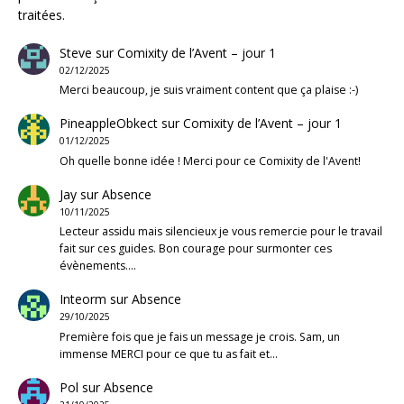
traitées
.
Steve
sur
Comixity de l’Avent – jour 1
02/12/2025
Merci beaucoup, je suis vraiment content que ça plaise :-)
PineappleObkect
sur
Comixity de l’Avent – jour 1
01/12/2025
Oh quelle bonne idée ! Merci pour ce Comixity de l'Avent!
Jay
sur
Absence
10/11/2025
Lecteur assidu mais silencieux je vous remercie pour le travail
fait sur ces guides. Bon courage pour surmonter ces
évènements.…
Inteorm
sur
Absence
29/10/2025
Première fois que je fais un message je crois. Sam, un
immense MERCI pour ce que tu as fait et…
Pol
sur
Absence