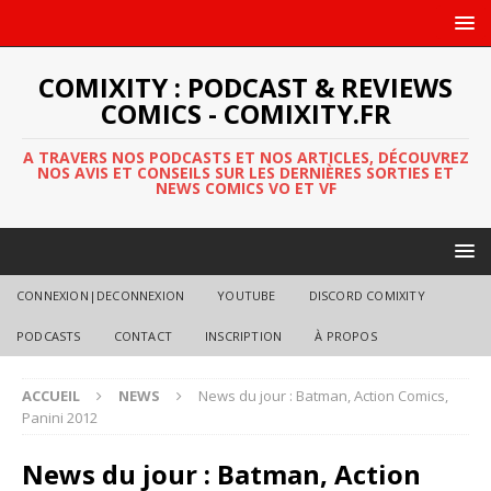
COMIXITY : PODCAST & REVIEWS
COMICS - COMIXITY.FR
A TRAVERS NOS PODCASTS ET NOS ARTICLES, DÉCOUVREZ
NOS AVIS ET CONSEILS SUR LES DERNIÈRES SORTIES ET
NEWS COMICS VO ET VF
CONNEXION|DECONNEXION
YOUTUBE
DISCORD COMIXITY
PODCASTS
CONTACT
INSCRIPTION
À PROPOS
ACCUEIL
NEWS
News du jour : Batman, Action Comics,
Panini 2012
News du jour : Batman, Action