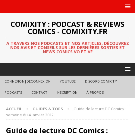
COMIXITY : PODCAST & REVIEWS
COMICS - COMIXITY.FR
A TRAVERS NOS PODCASTS ET NOS ARTICLES, DÉCOUVREZ
NOS AVIS ET CONSEILS SUR LES DERNIÈRES SORTIES ET
NEWS COMICS VO ET VF
CONNEXION|DECONNEXION
YOUTUBE
DISCORD COMIXITY
PODCASTS
CONTACT
INSCRIPTION
À PROPOS
ACCUEIL
GUIDES & TOPS
Guide de lecture DC Comics :
semaine du 4 janvier 2012
Guide de lecture DC Comics :