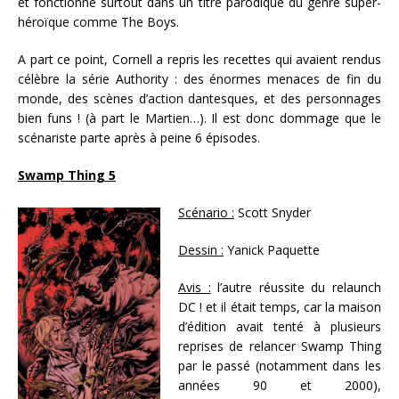
et fonctionne surtout dans un titre parodique du genre super-
héroïque comme The Boys.
A part ce point, Cornell a repris les recettes qui avaient rendus
célèbre la série Authority : des énormes menaces de fin du
monde, des scènes d’action dantesques, et des personnages
bien funs ! (à part le Martien…). Il est donc dommage que le
scénariste parte après à peine 6 épisodes.
Swamp Thing 5
Scénario :
Scott Snyder
Dessin :
Yanick Paquette
Avis :
l’autre réussite du relaunch
DC ! et il était temps, car la maison
d’édition avait tenté à plusieurs
reprises de relancer Swamp Thing
par le passé (notamment dans les
années 90 et 2000),