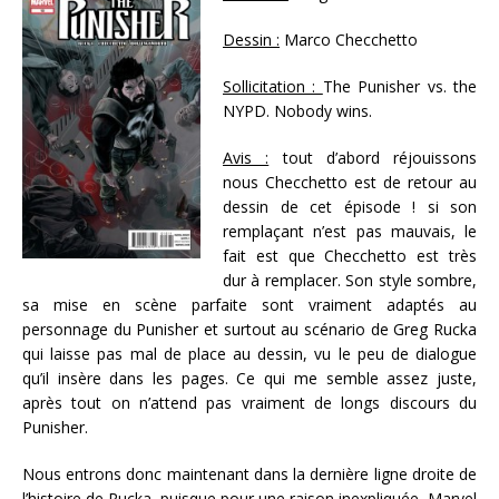
Dessin :
Marco Checchetto
Sollicitation :
The Punisher vs. the
NYPD. Nobody wins.
Avis :
tout d’abord réjouissons
nous Checchetto est de retour au
dessin de cet épisode ! si son
remplaçant n’est pas mauvais, le
fait est que Checchetto est très
dur à remplacer. Son style sombre,
sa mise en scène parfaite sont vraiment adaptés au
personnage du Punisher et surtout au scénario de Greg Rucka
qui laisse pas mal de place au dessin, vu le peu de dialogue
qu’il insère dans les pages. Ce qui me semble assez juste,
après tout on n’attend pas vraiment de longs discours du
Punisher.
Nous entrons donc maintenant dans la dernière ligne droite de
l’histoire de Rucka, puisque pour une raison inexpliquée, Marvel