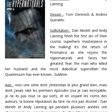
Lanning
Dessin :
Tom Derenick & Andres
Guinaldo.
Sollicitation :
Dan Abnett and Andy
Lanning finish the first arc of their
cosmic superhero masterpiece in
the making! It’s the return of
Prismatica as she rejoins the
Hypernaturals and faces her
greatest fear: the man who killed
her husband and the most diabolical supervillain the
Quantinuum has ever known…Sublime.
Avis :
voici une série dont j’entendais le plus grand bien, mais
dont j’avais raté les premiers épisodes (oui je sais incroyable,
je ne lis pas tout ce qui sort), et en voyant les noms des
auteurs, la bonne réputation du titre ne m’a pas étonné : Dan
Abnett et Andy Lanning qui pendant plusieurs années ont