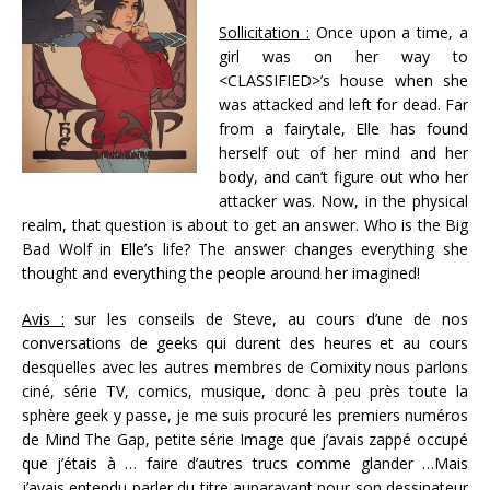
Sollicitation :
Once upon a time, a
girl was on her way to
<CLASSIFIED>’s house when she
was attacked and left for dead. Far
from a fairytale, Elle has found
herself out of her mind and her
body, and can’t figure out who her
attacker was. Now, in the physical
realm, that question is about to get an answer. Who is the Big
Bad Wolf in Elle’s life? The answer changes everything she
thought and everything the people around her imagined!
Avis :
sur les conseils de Steve, au cours d’une de nos
conversations de geeks qui durent des heures et au cours
desquelles avec les autres membres de Comixity nous parlons
ciné, série TV, comics, musique, donc à peu près toute la
sphère geek y passe, je me suis procuré les premiers numéros
de Mind The Gap, petite série Image que j’avais zappé occupé
que j’étais à … faire d’autres trucs comme glander …Mais
j’avais entendu parler du titre auparavant pour son dessinateur