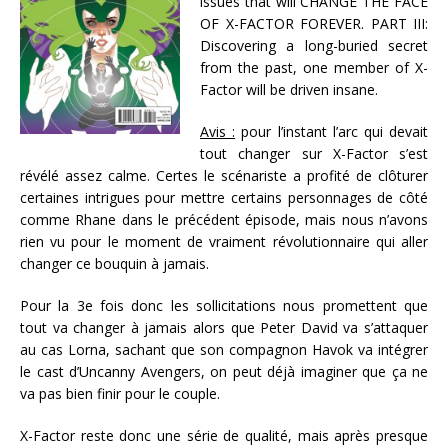
issues that will CHANGE THE FACE
OF X-FACTOR FOREVER. PART III:
Discovering a long-buried secret
from the past, one member of X-
Factor will be driven insane.
Avis :
pour l’instant l’arc qui devait
tout changer sur X-Factor s’est
révélé assez calme. Certes le scénariste a profité de clôturer
certaines intrigues pour mettre certains personnages de côté
comme Rhane dans le précédent épisode, mais nous n’avons
rien vu pour le moment de vraiment révolutionnaire qui aller
changer ce bouquin à jamais.
Pour la 3e fois donc les sollicitations nous promettent que
tout va changer à jamais alors que Peter David va s’attaquer
au cas Lorna, sachant que son compagnon Havok va intégrer
le cast d’Uncanny Avengers, on peut déjà imaginer que ça ne
va pas bien finir pour le couple.
X-Factor reste donc une série de qualité, mais après presque