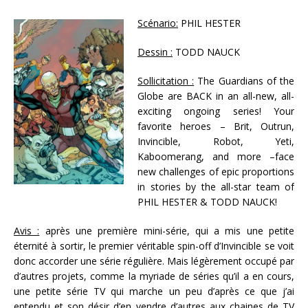
Scénario:
PHIL HESTER
Dessin :
TODD NAUCK
Sollicitation :
The Guardians of the
Globe are BACK in an all-new, all-
exciting ongoing series! Your
favorite heroes – Brit, Outrun,
Invincible, Robot, Yeti,
Kaboomerang, and more –face
new challenges of epic proportions
in stories by the all-star team of
PHIL HESTER & TODD NAUCK!
Avis :
après une première mini-série, qui a mis une petite
éternité à sortir, le premier véritable spin-off d’Invincible se voit
donc accorder une série régulière. Mais légèrement occupé par
d’autres projets, comme la myriade de séries qu’il a en cours,
une petite série TV qui marche un peu d’après ce que j’ai
entendu et son désir d’en vendre d’autres aux chaines de TV