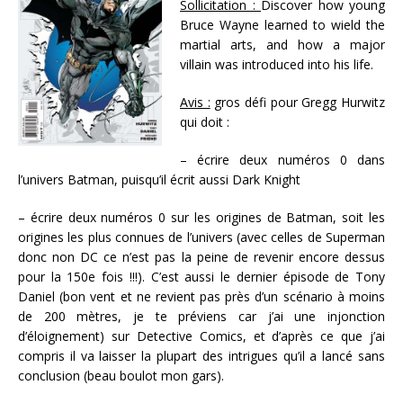
Sollicitation :
Discover how young
Bruce Wayne learned to wield the
martial arts, and how a major
villain was introduced into his life.
Avis :
gros défi pour Gregg Hurwitz
qui doit :
– écrire deux numéros 0 dans
l’univers Batman, puisqu’il écrit aussi Dark Knight
– écrire deux numéros 0 sur les origines de Batman, soit les
origines les plus connues de l’univers (avec celles de Superman
donc non DC ce n’est pas la peine de revenir encore dessus
pour la 150e fois !!!). C’est aussi le dernier épisode de Tony
Daniel (bon vent et ne revient pas près d’un scénario à moins
de 200 mètres, je te préviens car j’ai une injonction
d’éloignement) sur Detective Comics, et d’après ce que j’ai
compris il va laisser la plupart des intrigues qu’il a lancé sans
conclusion (beau boulot mon gars).