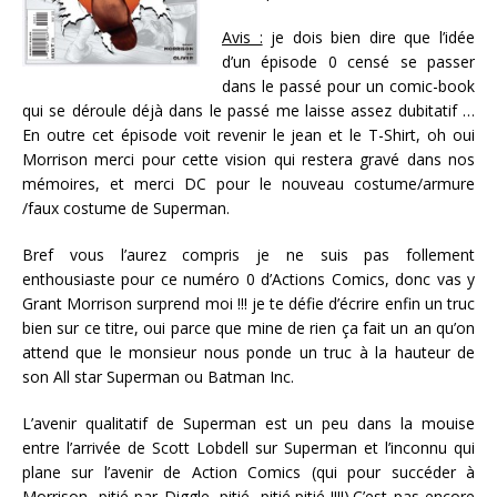
Avis :
je dois bien dire que l’idée
d’un épisode 0 censé se passer
dans le passé pour un comic-book
qui se déroule déjà dans le passé me laisse assez dubitatif …
En outre cet épisode voit revenir le jean et le T-Shirt, oh oui
Morrison merci pour cette vision qui restera gravé dans nos
mémoires, et merci DC pour le nouveau costume/armure
/faux costume de Superman.
Bref vous l’aurez compris je ne suis pas follement
enthousiaste pour ce numéro 0 d’Actions Comics, donc vas y
Grant Morrison surprend moi !!! je te défie d’écrire enfin un truc
bien sur ce titre, oui parce que mine de rien ça fait un an qu’on
attend que le monsieur nous ponde un truc à la hauteur de
son All star Superman ou Batman Inc.
L’avenir qualitatif de Superman est un peu dans la mouise
entre l’arrivée de Scott Lobdell sur Superman et l’inconnu qui
plane sur l’avenir de Action Comics (qui pour succéder à
Morrison, pitié par Diggle, pitié, pitié,pitié !!!!).C’est pas encore