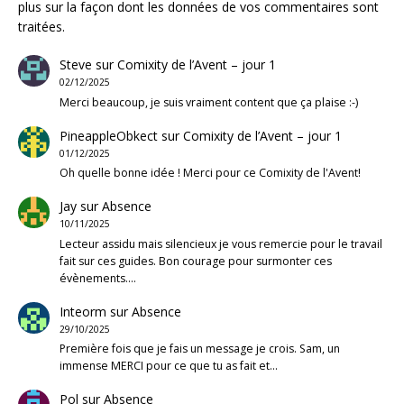
plus sur la façon dont les données de vos commentaires sont
traitées
.
Steve
sur
Comixity de l’Avent – jour 1
02/12/2025
Merci beaucoup, je suis vraiment content que ça plaise :-)
PineappleObkect
sur
Comixity de l’Avent – jour 1
01/12/2025
Oh quelle bonne idée ! Merci pour ce Comixity de l'Avent!
Jay
sur
Absence
10/11/2025
Lecteur assidu mais silencieux je vous remercie pour le travail
fait sur ces guides. Bon courage pour surmonter ces
évènements.…
Inteorm
sur
Absence
29/10/2025
Première fois que je fais un message je crois. Sam, un
immense MERCI pour ce que tu as fait et…
Pol
sur
Absence