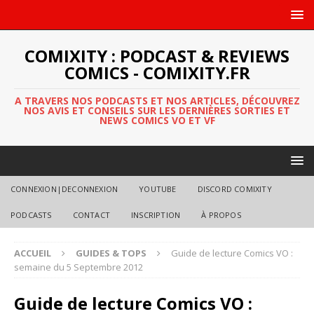
COMIXITY : PODCAST & REVIEWS
COMICS - COMIXITY.FR
A TRAVERS NOS PODCASTS ET NOS ARTICLES, DÉCOUVREZ
NOS AVIS ET CONSEILS SUR LES DERNIÈRES SORTIES ET
NEWS COMICS VO ET VF
CONNEXION|DECONNEXION
YOUTUBE
DISCORD COMIXITY
PODCASTS
CONTACT
INSCRIPTION
À PROPOS
ACCUEIL
GUIDES & TOPS
Guide de lecture Comics VO :
semaine du 5 Septembre 2012
Guide de lecture Comics VO :