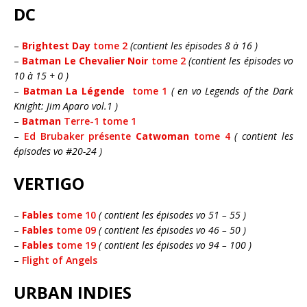
DC
–
Brightest Day
tome 2
(contient les épisodes 8 à 16 )
–
Batman Le Chevalier Noir
tome 2
(contient les épisodes vo
10 à 15 + 0 )
–
Batman La Légende
tome 1
( en vo Legends of the Dark
Knight: Jim Aparo vol.1 )
–
Batman
Terre-1 tome 1
–
Ed Brubaker présente
Catwoman
tome 4
( contient les
épisodes vo #20-24 )
VERTIGO
–
Fables
tome 10
( contient les épisodes vo 51 – 55 )
–
Fables
tome 09
( contient les épisodes vo 46 – 50 )
–
Fables
tome 19
( contient les épisodes vo 94 – 100 )
–
Flight of Angels
URBAN INDIES