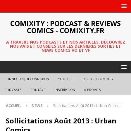
COMIXITY : PODCAST & REVIEWS
COMICS - COMIXITY.FR
A TRAVERS NOS PODCASTS ET NOS ARTICLES, DÉCOUVREZ
NOS AVIS ET CONSEILS SUR LES DERNIÈRES SORTIES ET
NEWS COMICS VO ET VF
CONNEXION|DECONNEXION
YOUTUBE
DISCORD COMIXITY
PODCASTS
CONTACT
INSCRIPTION
À PROPOS
ACCUEIL
NEWS
Sollicitations Août 2013 : Urban Comics
Sollicitations Août 2013 : Urban
Comics