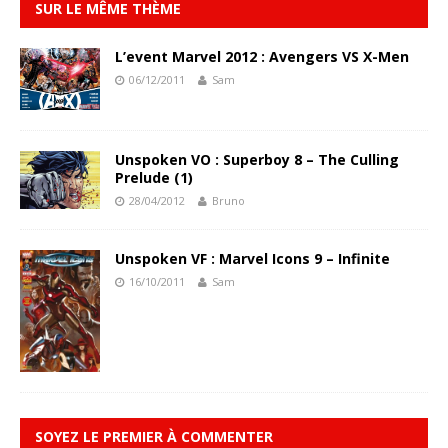
SUR LE MÊME THÈME
L’event Marvel 2012 : Avengers VS X-Men
06/12/2011
Sam
Unspoken VO : Superboy 8 – The Culling
Prelude (1)
28/04/2012
Bruno
Unspoken VF : Marvel Icons 9 – Infinite
16/10/2011
Sam
SOYEZ LE PREMIER À COMMENTER