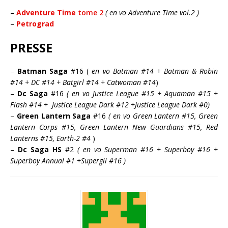
–
Adventure Time
tome 2
( en vo Adventure Time vol.2 )
–
Petrograd
PRESSE
–
Batman Saga
#16 (
en vo Batman #14 + Batman & Robin
#14 + DC #14 + Batgirl #14 + Catwoman #14
)
–
Dc Saga
#16
( en vo Justice League #15 + Aquaman #15 +
Flash #14 + Justice League Dark #12 +Justice League Dark #0)
–
Green Lantern Saga
#16
( en vo Green Lantern #15, Green
Lantern Corps #15, Green Lantern New Guardians #15, Red
Lanterns #15, Earth-2 #4
)
–
Dc Saga HS
#2
( en vo Superman #16 + Superboy #16 +
Superboy Annual #1 +Supergil #16 )