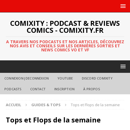
COMIXITY : PODCAST & REVIEWS
COMICS - COMIXITY.FR
A TRAVERS NOS PODCASTS ET NOS ARTICLES, DÉCOUVREZ
NOS AVIS ET CONSEILS SUR LES DERNIÈRES SORTIES ET
NEWS COMICS VO ET VF
CONNEXION|DECONNEXION
YOUTUBE
DISCORD COMIXITY
PODCASTS
CONTACT
INSCRIPTION
À PROPOS
ACCUEIL
GUIDES & TOPS
Tops et Flops de la semaine
Tops et Flops de la semaine