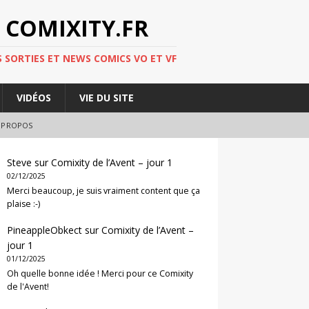
 COMIXITY.FR
 SORTIES ET NEWS COMICS VO ET VF
VIDÉOS
VIE DU SITE
 PROPOS
Steve
sur
Comixity de l’Avent – jour 1
02/12/2025
Merci beaucoup, je suis vraiment content que ça
plaise :-)
PineappleObkect
sur
Comixity de l’Avent –
jour 1
01/12/2025
Oh quelle bonne idée ! Merci pour ce Comixity
de l'Avent!