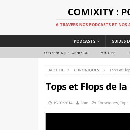
COMIXITY : 
A TRAVERS NOS PODCASTS ET NOS AR
PODCASTS
GUIDES 
CONNEXION|DECONNEXION
YOUTUBE
D
ACCUEIL
CHRONIQUES
Tops et Flo
Tops et Flops de l
19/03/2014
Sam
Chroniques
,
Tops 