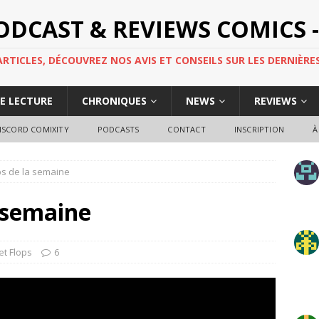
PODCAST & REVIEWS COMICS -
TICLES, DÉCOUVREZ NOS AVIS ET CONSEILS SUR LES DERNIÈRES
DE LECTURE
CHRONIQUES
NEWS
REVIEWS
ISCORD COMIXITY
PODCASTS
CONTACT
INSCRIPTION
À
ps de la semaine
a semaine
et Flops
6