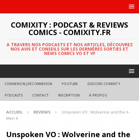
COMIXITY : PODCAST & REVIEWS
COMICS - COMIXITY.FR
A TRAVERS NOS PODCASTS ET NOS ARTICLES, DÉCOUVREZ
NOS AVIS ET CONSEILS SUR LES DERNIÈRES SORTIES ET
NEWS COMICS VO ET VF
CONNEXION|DECONNEXION
YOUTUBE
DISCORD COMIXITY
PODCASTS
CONTACT
INSCRIPTION
À PROPOS
ACCUEIL
REVIEWS
Unspoken VO : Wolverine and the X-
Men 4
Unspoken VO : Wolverine and the