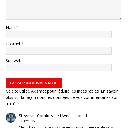
Nom
*
Courriel
*
Site web
Ce site utilise Akismet pour réduire les indésirables.
En savoir
plus sur la façon dont les données de vos commentaires sont
traitées
.
Steve
sur
Comixity de l’Avent – jour 1
02/12/2025
Merci beaucoup, je suis vraiment content que ça plaise :-)