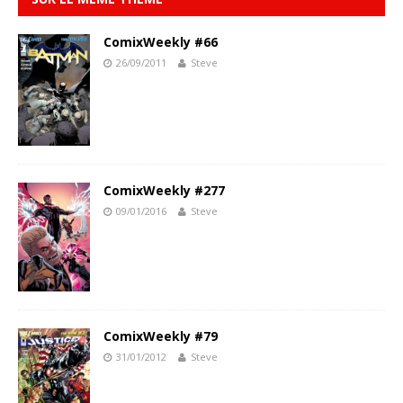
ComixWeekly #66
26/09/2011
Steve
ComixWeekly #277
09/01/2016
Steve
ComixWeekly #79
31/01/2012
Steve