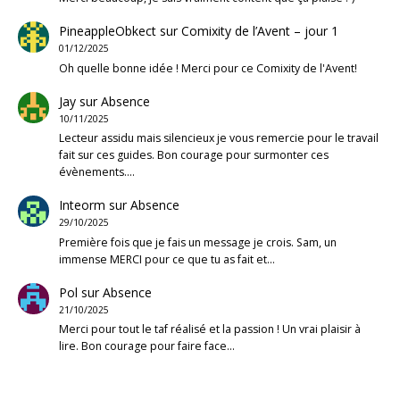
PineappleObkect
sur
Comixity de l’Avent – jour 1
01/12/2025
Oh quelle bonne idée ! Merci pour ce Comixity de l'Avent!
Jay
sur
Absence
10/11/2025
Lecteur assidu mais silencieux je vous remercie pour le travail
fait sur ces guides. Bon courage pour surmonter ces
évènements.…
Inteorm
sur
Absence
29/10/2025
Première fois que je fais un message je crois. Sam, un
immense MERCI pour ce que tu as fait et…
Pol
sur
Absence
21/10/2025
Merci pour tout le taf réalisé et la passion ! Un vrai plaisir à
lire. Bon courage pour faire face…