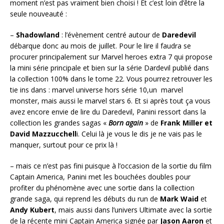
moment n’est pas vraiment bien choisi ! Et c’est loin d’être la
seule nouveauté :
–
Shadowland
: l’évènement centré autour de
Daredevil
débarque donc au mois de juillet. Pour le lire il faudra se
procurer principalement sur Marvel heroes extra 7 qui propose
la mini série principale et bien sur la série Dardevil publié dans
la collection 100% dans le tome 22. Vous pourrez retrouver les
tie ins dans : marvel universe hors série 10,un marvel
monster, mais aussi le marvel stars 6. Et si après tout ça vous
avez encore envie de lire du Daredevil, Panini ressort dans la
collection les grandes sagas «
Born again
» de
Frank Miller et
David Mazzucchell
i. Celui là je vous le dis je ne vais pas le
manquer, surtout pour ce prix là !
– mais ce n’est pas fini puisque à l’occasion de la sortie du film
Captain America, Panini met les bouchées doubles pour
profiter du phénomène avec une sortie dans la collection
grande saga, qui reprend les débuts du run de
Mark Waid
et
Andy Kubert
, mais aussi dans l’univers Ultimate avec la sortie
de la récente mini Captain America signée par
Jason Aaron
et