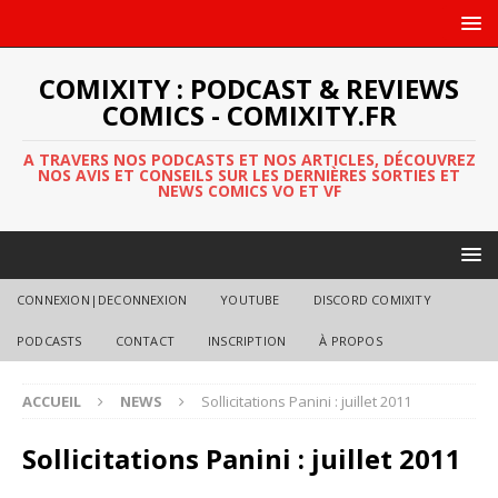
COMIXITY : PODCAST & REVIEWS
COMICS - COMIXITY.FR
A TRAVERS NOS PODCASTS ET NOS ARTICLES, DÉCOUVREZ
NOS AVIS ET CONSEILS SUR LES DERNIÈRES SORTIES ET
NEWS COMICS VO ET VF
CONNEXION|DECONNEXION
YOUTUBE
DISCORD COMIXITY
PODCASTS
CONTACT
INSCRIPTION
À PROPOS
ACCUEIL
NEWS
Sollicitations Panini : juillet 2011
Sollicitations Panini : juillet 2011