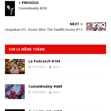
PREVIOUS
ComixWeekly #226
NEXT
Unspoken VO : Doctor Who: The Twelfth Doctor #1-2
SUR LE MÊME THÈME
Le Podcatch #104
07/07/2021
Steve
ComixWeekly #669
15/03/2024
Steve