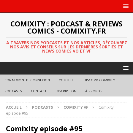
COMIXITY : PODCAST & REVIEWS
COMICS - COMIXITY.FR
A TRAVERS NOS PODCASTS ET NOS ARTICLES, DÉCOUVREZ
NOS AVIS ET CONSEILS SUR LES DERNIÈRES SORTIES ET
NEWS COMICS VO ET VF
CONNEXION|DECONNEXION
YOUTUBE
DISCORD COMIXITY
PODCASTS
CONTACT
INSCRIPTION
À PROPOS
ACCUEIL
PODCASTS
COMIXITY VF
Comixity
episode #95
Comixity episode #95