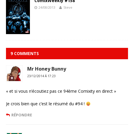
ComixWeekly #158
24/08/2013
Steve
9 COMMENTS
Mr Honey Bunny
23/12/2014 Á 17:23
« et si vous n’écoutiez pas ce 94ème Comixity en direct »
Je crois bien que c’est le résumé du #94 !
RÉPONDRE