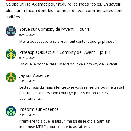
Ce site utilise Akismet pour réduire les indésirables.
En savoir
plus sur la façon dont les données de vos commentaires sont
traitées
.
Steve
sur
Comixity de l’Avent – jour 1
02/12/2025
Merci beaucoup, je suis vraiment content que ça plaise :-)
PineappleObkect
sur
Comixity de l’Avent – jour 1
01/12/2025
Oh quelle bonne idée ! Merci pour ce Comixity de l'Avent!
Jay
sur
Absence
10/11/2025
Lecteur assidu mais silencieux je vous remercie pour le travail
fait sur ces guides. Bon courage pour surmonter ces
évènements.…
Inteorm
sur
Absence
29/10/2025
Première fois que je fais un message je crois. Sam, un
immense MERCI pour ce que tu as fait et…