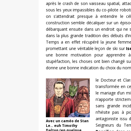
après le crash de son vaisseau spatial, att
sous les yeux impassibles du co-pilote robo
on s’attendrait presque à entendre le cé
construction semble décalquer sur un épisod
débarquant ensuite dans un endroit qui ne 
dans la plus grande tradition des débuts d’i
Temps a en effet récupéré la jeune femme al
promettant une véritable leçon de ski sur
Is
une bonne motivation pour apprendre à
stupéfaction, les choses ont bien changé sur
donne une bonne indication du choix du nom 
le Docteur et Cla
transformée en ce
le mariage d’un mil
n’apporte strictem
sans grande inci
n’hésite pas à pi
antagoniste issu d
Avec un caméo de Stan
Seigneurs du Tem
Le… euh Timothy
Dalton (en quelque