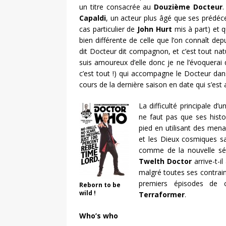
un titre consacrée au
Douzième Docteur
Capaldi
, un acteur plus âgé que ses prédéce
cas particulier de
John Hurt
mis à part) et 
bien différente de celle que l’on connaît dep
dit Docteur dit compagnon, et c’est tout na
suis amoureux d’elle donc je ne l’évoquerai
c’est tout !) qui accompagne le Docteur dans
cours de la dernière saison en date qui s’es
La difficulté principale d’
ne faut pas que ses histoi
pied en utilisant des men
et les Dieux cosmiques 
comme de la nouvelle séri
Twelth Doctor
arrive-t-i
malgré toutes ses contrain
premiers épisodes de c
Reborn to be
wild !
Terraformer
.
Who’s who