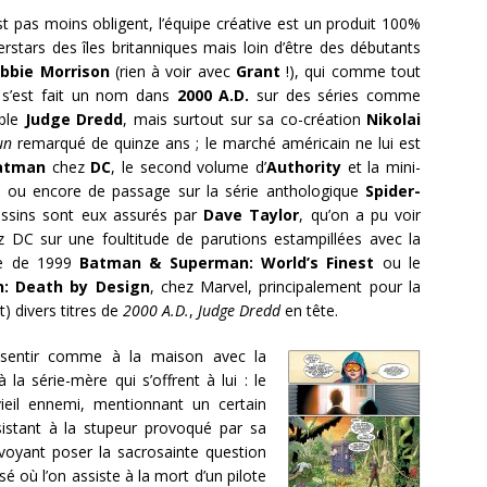
st pas moins obligent, l’équipe créative est un produit 100%
stars des îles britanniques mais loin d’être des débutants
bbie Morrison
(rien à voir avec
Grant
!), qui comme tout
e s’est fait un nom dans
2000 A.D.
sur des séries comme
able
Judge Dredd
, mais surtout sur sa co-création
Nikolai
un
remarqué de quinze ans ; le marché américain ne lui est
atman
chez
DC
, le second volume d’
Authority
et la mini-
m
ou encore de passage sur la série anthologique
Spider-
essins sont eux assurés par
Dave Taylor
, qu’on a pu voir
 DC sur une foultitude de parutions estampillées avec la
ie de 1999
Batman & Superman: World’s Finest
ou le
: Death by Design
, chez Marvel, principalement pour la
) divers titres de
2000 A.D.
,
Judge Dredd
en tête.
entir comme à la maison avec la
la série-mère qui s’offrent à lui : le
eil ennemi, mentionnant un certain
ssistant à la stupeur provoqué par sa
 voyant poser la sacrosainte question
 où l’on assiste à la mort d’un pilote