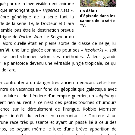
aqué par de la lave visiblement animée
tique annonçant que «
Hyperios rises
»,
Un début
d’épisode dans les
lèbre générique de la série tant la
canons de la série
e de la série TV, le Docteur et Clara
TV.
semble pas être la destination prévue
ntrigue de
Doctor Who
. Le Seigneur du
ors qu’elle était en pleine sortie de classe de neige, lui
en VI
, une lune glacée connues pour ses «
ice-sharks
», soit
 se perfectionner selon ses méthodes. À leur grande
 le planétoïde devenu une véritable jungle tropicale, ce qui
de l’arc.
ra confronter à un danger très ancien menaçant cette lune
ntre de vacances sur fond de géopolitique galactique avec
liardaire et de l’héritière d’un empire guerrier, un
subplot
qui
ent rien au récit si ce n’est des petites touches d’humours
dence sur le déroulement de l’intrigue. Robbie Morrison
quer l’intérêt du lecteur en confrontant le Docteur à un
’une race très puissante et ayant un passé lié à celui des
ps, se payant même le luxe d’une brève apparition de