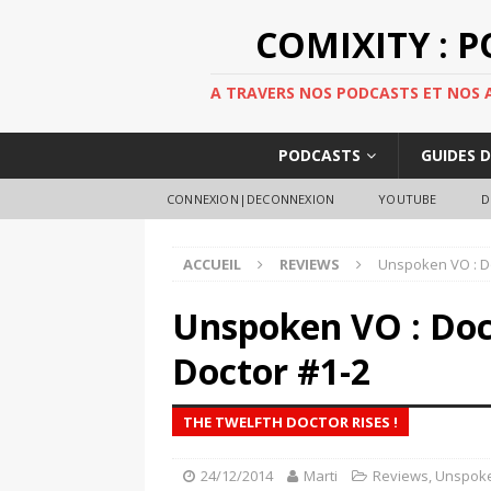
COMIXITY : 
A TRAVERS NOS PODCASTS ET NOS AR
PODCASTS
GUIDES 
CONNEXION|DECONNEXION
YOUTUBE
D
ACCUEIL
REVIEWS
Unspoken VO : Do
Unspoken VO : Doc
Doctor #1-2
THE TWELFTH DOCTOR RISES !
24/12/2014
Marti
Reviews
,
Unspok