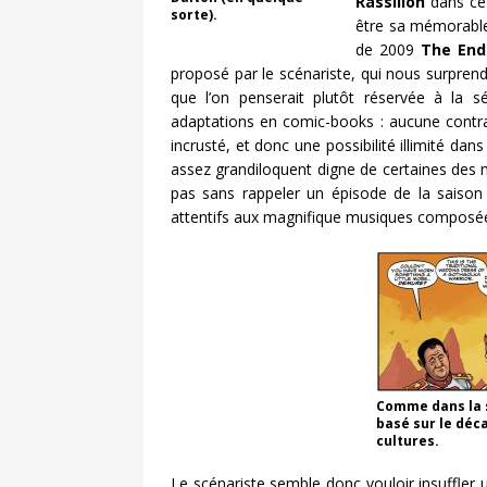
Rassilion
dans ce 
sorte).
être sa mémorabl
de 2009
The End
proposé par le scénariste, qui nous surpren
que l’on penserait plutôt réservée à la sé
adaptations en comic-books : aucune contrai
incrusté, et donc une possibilité illimité dan
assez grandiloquent digne de certaines des m
pas sans rappeler un épisode de la saison 
attentifs aux magnifique musiques composé
Comme dans la s
basé sur le déc
cultures.
Le scénariste semble donc vouloir insuffler 