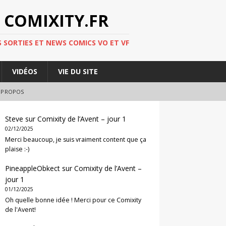
 COMIXITY.FR
 SORTIES ET NEWS COMICS VO ET VF
VIDÉOS
VIE DU SITE
 PROPOS
Steve
sur
Comixity de l’Avent – jour 1
02/12/2025
Merci beaucoup, je suis vraiment content que ça
plaise :-)
PineappleObkect
sur
Comixity de l’Avent –
jour 1
01/12/2025
Oh quelle bonne idée ! Merci pour ce Comixity
de l'Avent!