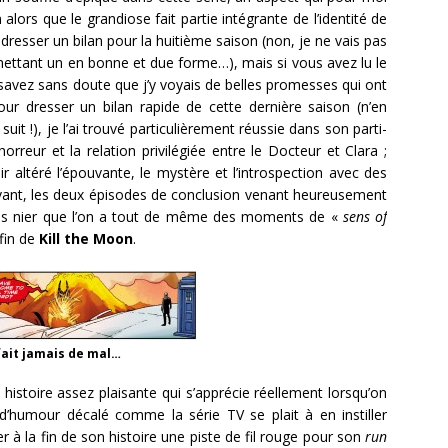
 alors que le grandiose fait partie intégrante de l’identité de
 dresser un bilan pour la huitième saison (non, je ne vais pas
mettant un en bonne et due forme…), mais si vous avez lu le
 savez sans doute que j’y voyais de belles promesses qui ont
our dresser un bilan rapide de cette dernière saison (n’en
 suit !), je l’ai trouvé particulièrement réussie dans son parti-
horreur et la relation privilégiée entre le Docteur et Clara ;
r altéré l’épouvante, le mystère et l’introspection avec des
ant, les deux épisodes de conclusion venant heureusement
pas nier que l’on a tout de même des moments de «
sens of
fin de
Kill the Moon
.
fait jamais de mal…
istoire assez plaisante qui s’apprécie réellement lorsqu’on
s d’humour décalé comme la série TV se plait à en instiller
 à la fin de son histoire une piste de fil rouge pour son
run