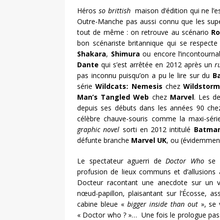
Héros
so brittish
maison d’édition qui ne l’e
Outre-Manche pas aussi connu que les super
tout de même : on retrouve au scénario
Ro
bon scénariste britannique qui se respect
Shakara
,
Shimura
ou encore l’incontourn
Dante
qui s’est arrêtée en 2012 après un
r
pas inconnu puisqu’on a pu le lire sur du
B
série
Wildcats: Nemesis
chez
Wildstor
Man’s Tangled Web
chez
Marvel
. Les d
depuis ses débuts dans les années 90 chez
célèbre chauve-souris comme la maxi-sér
graphic novel
sorti en 2012 intitulé
Batman
défunte branche
Marvel UK
, ou (évidemment
Le spectateur aguerri de
Doctor Who
se s
profusion de lieux communs et d’allusions à 
Docteur racontant une anecdote sur un vi
nœud-papillon, plaisantant sur l’Écosse, a
cabine bleue «
bigger inside than out
», se
« Doctor who ? »… Une fois le prologue passé