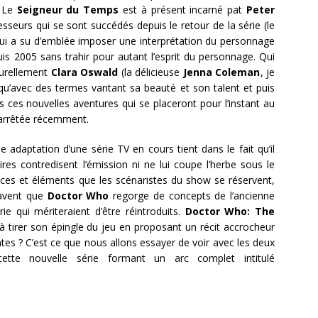
. Le
Seigneur du Temps
est à présent incarné pat
Peter
sseurs qui se sont succédés depuis le retour de la série (le
qui a su d’emblée imposer une interprétation du personnage
uis 2005 sans trahir pour autant l’esprit du personnage. Qui
turellement
Clara Oswald
(la délicieuse
Jenna Coleman
, je
 qu’avec des termes vantant sa beauté et son talent et puis
 ces nouvelles aventures qui se placeront pour l’instant au
t arrêtée récemment.
une adaptation d’une série TV en cours tient dans le fait qu’il
res contredisent l’émission ni ne lui coupe l’herbe sous le
aces et éléments que les scénaristes du show se réservent,
savent que
Doctor Who
regorge de concepts de l’ancienne
e qui mériteraient d’être réintroduits.
Doctor Who: The
l à tirer son épingle du jeu en proposant un récit accrocheur
tes ? C’est ce que nous allons essayer de voir avec les deux
ette nouvelle série formant un arc complet intitulé