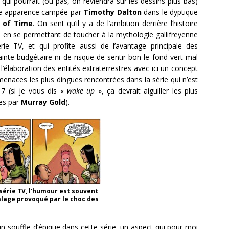
qui pourrait (ou pas, on reviendra sur les dessins plus bas)
e apparence campée par
Timothy Dalton
dans le dyptique
 of Time
. On sent qu’il y a de l’ambition derrière l’histoire
d en se permettant de toucher à la mythologie gallifreyenne
rie TV, et qui profite aussi de l’avantage principale des
nte budgétaire ni de risque de sentir bon le fond vert mal
s l’élaboration des entités extraterrestres avec ici un concept
enaces les plus dingues rencontrées dans la série qui n’est
7 (si je vous dis «
wake up
», ça devrait aiguiller les plus
es par
Murray Gold
).
érie TV, l’humour est souvent
alage provoqué par le choc des
un souffle d’épique dans cette série, un aspect qui pour moi