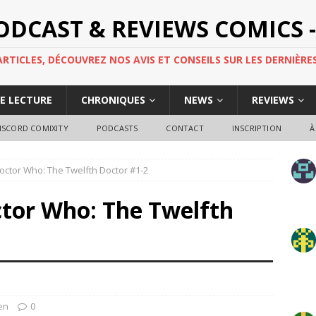
PODCAST & REVIEWS COMICS -
TICLES, DÉCOUVREZ NOS AVIS ET CONSEILS SUR LES DERNIÈRES
DE LECTURE
CHRONIQUES
NEWS
REVIEWS
ISCORD COMIXITY
PODCASTS
CONTACT
INSCRIPTION
À
ctor Who: The Twelfth Doctor #1-2
tor Who: The Twelfth
en
0