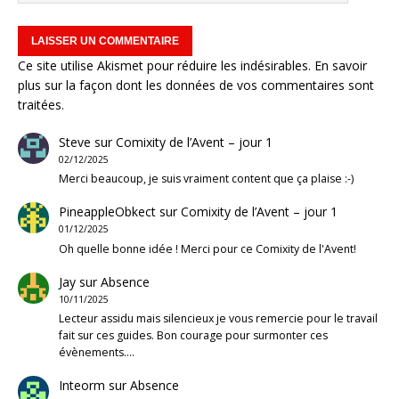
Ce site utilise Akismet pour réduire les indésirables.
En savoir
plus sur la façon dont les données de vos commentaires sont
traitées
.
Steve
sur
Comixity de l’Avent – jour 1
02/12/2025
Merci beaucoup, je suis vraiment content que ça plaise :-)
PineappleObkect
sur
Comixity de l’Avent – jour 1
01/12/2025
Oh quelle bonne idée ! Merci pour ce Comixity de l'Avent!
Jay
sur
Absence
10/11/2025
Lecteur assidu mais silencieux je vous remercie pour le travail
fait sur ces guides. Bon courage pour surmonter ces
évènements.…
Inteorm
sur
Absence