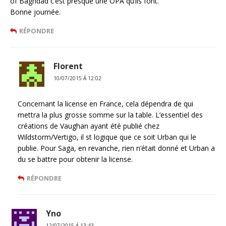
of Baghdad c’est presque une OPA qu’ils font.
Bonne journée.
RÉPONDRE
Florent
10/07/2015 Á 12:02
Concernant la license en France, cela dépendra de qui
mettra la plus grosse somme sur la table. L’essentiel des
créations de Vaughan ayant été publié chez
Wildstorm/Vertigo, il st logique que ce soit Urban qui le
publie. Pour Saga, en revanche, rien n’était donné et Urban a
du se battre pour obtenir la license.
RÉPONDRE
Yno
12/07/2015 Á 13:43