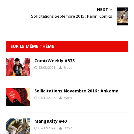
NEXT
Sollicitations Septembre 2015 : Panini Comics
SUR LE MÊME THÈME
ComixWeekly #533
13/08/2021
Steve
Sollicitations Novembre 2016 : Ankama
03/11/2016
Marti
MangaXity #40
07/12/2024
Steve