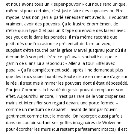
et nous avons tous un « super-pouvoir » qui nous rend unique,
même si pour certains, c’est juste faire des cupcakes ou être
myope. Mais non. J’en ai parlé sérieusement avec lui, il voudrait
vraiment avoir des pouvoirs. Ça le frustre énormément de
n’être qu’un type X et pas un X-type qui envoie des lasers avec
ses yeux et lit dans les pensées. Il m’a même raconté que
petit, dès que l’occasion se présentait de faire un vœu, il
suppliait d’être touché par la grâce Marvel. Jusqu’au jour où il a
demandé à son petit frère ce qu’il avait souhaité et que le
gamin de 6 ans lui a répondu : « Aller à la tour Eiffel avec
papa. » Ça l’a complètement scié ; après il ne demandait plus
que des trucs super-humbles. Faute d’être en mesure d’agir sur
le réel, il s’est mis à mimer les pouvoirs dont il était dépossédé.
Par jeu. Comme si la beauté du geste pouvait remplacer son
effet. Aujourd’hui encore, il n’est pas rare de le voir crisper ses
mains et intensifier son regard devant une porte fermée –
comme un médium de cabaret – avant de finir par l’ouvrir
gentiment comme tout le monde. On l’aperçoit aussi parfois
dans un couloir sortant ses griffes imaginaires de Wolverine
pour écorcher les murs (qui restent parfaitement intacts). Il est