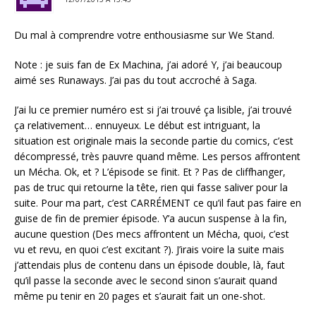
Du mal à comprendre votre enthousiasme sur We Stand.
Note : je suis fan de Ex Machina, j’ai adoré Y, j’ai beaucoup
aimé ses Runaways. J’ai pas du tout accroché à Saga.
J’ai lu ce premier numéro est si j’ai trouvé ça lisible, j’ai trouvé
ça relativement… ennuyeux. Le début est intriguant, la
situation est originale mais la seconde partie du comics, c’est
décompressé, très pauvre quand même. Les persos affrontent
un Mécha. Ok, et ? L’épisode se finit. Et ? Pas de cliffhanger,
pas de truc qui retourne la tête, rien qui fasse saliver pour la
suite. Pour ma part, c’est CARRÉMENT ce qu’il faut pas faire en
guise de fin de premier épisode. Y’a aucun suspense à la fin,
aucune question (Des mecs affrontent un Mécha, quoi, c’est
vu et revu, en quoi c’est excitant ?). J’irais voire la suite mais
j’attendais plus de contenu dans un épisode double, là, faut
qu’il passe la seconde avec le second sinon s’aurait quand
même pu tenir en 20 pages et s’aurait fait un one-shot.