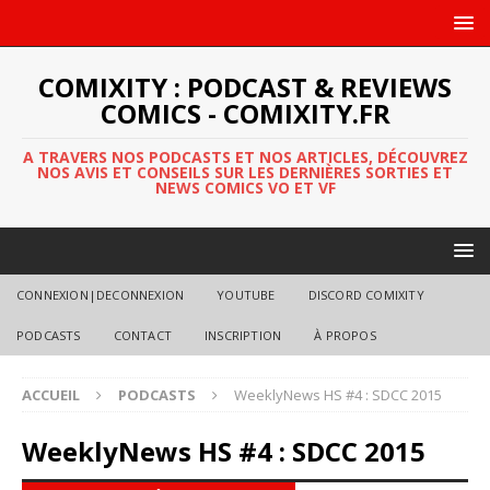
COMIXITY : PODCAST & REVIEWS
COMICS - COMIXITY.FR
A TRAVERS NOS PODCASTS ET NOS ARTICLES, DÉCOUVREZ
NOS AVIS ET CONSEILS SUR LES DERNIÈRES SORTIES ET
NEWS COMICS VO ET VF
CONNEXION|DECONNEXION
YOUTUBE
DISCORD COMIXITY
PODCASTS
CONTACT
INSCRIPTION
À PROPOS
ACCUEIL
PODCASTS
WeeklyNews HS #4 : SDCC 2015
WeeklyNews HS #4 : SDCC 2015