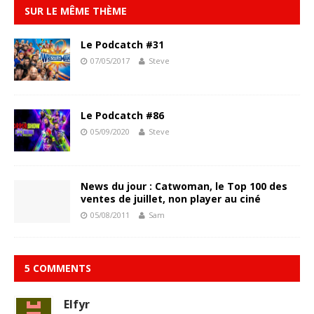
SUR LE MÊME THÈME
Le Podcatch #31
07/05/2017
Steve
Le Podcatch #86
05/09/2020
Steve
News du jour : Catwoman, le Top 100 des
ventes de juillet, non player au ciné
05/08/2011
Sam
5 COMMENTS
Elfyr