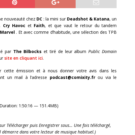
e nouveauté chez
DC
: la mini sur
Deadshot & Katana
, un
,
Cry Havoc
et
Faith
, et que vaut le retour du tandem
z
Marvel
. Et avec comme d’habitude, une sélection des TPB
té par
The Bilbocks
et tiré de leur album
Public Domain
ur
site en cliquant ici
.
r cette émission et à nous donner votre avis dans les
nt un mail à l’adresse
podcast@comixity.fr
ou via le
Duration: 1:50:16 — 151.4MB)
it sur Télécharger puis Enregistrer sous… Une fois téléchargé,
’il démarre dans votre lecteur de musique habituel.)