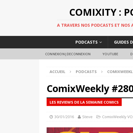
COMIXITY : 
A TRAVERS NOS PODCASTS ET NOS AR
PODCASTS
GUIDES 
CONNEXION|DECONNEXION
YOUTUBE
D
ACCUEIL
PODCASTS
COMIXWEEKL
ComixWeekly #28
LES REVIEWS DE LA SEMAINE COMICS
30/01/2016
Steve
ComixWeekly VO