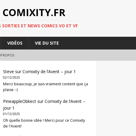
 COMIXITY.FR
 SORTIES ET NEWS COMICS VO ET VF
VIDÉOS
VIE DU SITE
 PROPOS
Steve
sur
Comixity de l’Avent – jour 1
02/12/2025
Merci beaucoup, je suis vraiment content que ça
plaise :-)
PineappleObkect
sur
Comixity de l’Avent –
jour 1
01/12/2025
Oh quelle bonne idée ! Merci pour ce Comixity
de l'Avent!