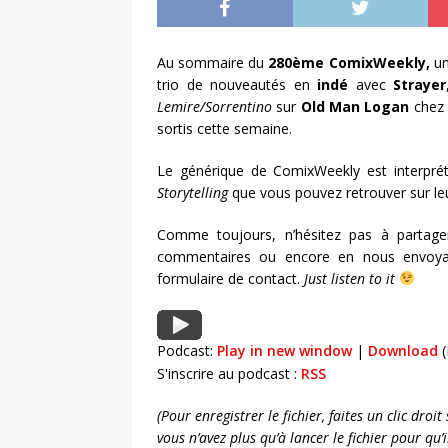
Au sommaire du
280ème ComixWeekly,
un
trio de nouveautés en
indé
avec
Strayer
Lemire/Sorrentino
sur
Old Man Logan
che
sortis cette semaine.
Le générique de ComixWeekly est interpré
Storytelling
que vous pouvez retrouver sur le
Comme toujours, n’hésitez pas à partage
commentaires ou encore en nous envoya
formulaire de contact.
Just listen to it
Podcast:
Play in new window
|
Download
(
S'inscrire au podcast :
RSS
(Pour enregistrer le fichier, faites un clic dro
vous n’avez plus qu’à lancer le fichier pour qu