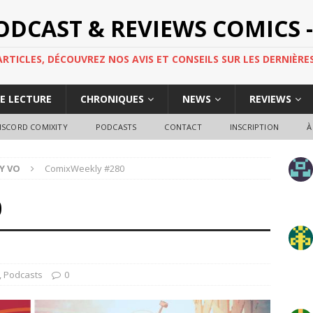
PODCAST & REVIEWS COMICS -
TICLES, DÉCOUVREZ NOS AVIS ET CONSEILS SUR LES DERNIÈRES
DE LECTURE
CHRONIQUES
NEWS
REVIEWS
ISCORD COMIXITY
PODCASTS
CONTACT
INSCRIPTION
À
Y VO
ComixWeekly #280
0
,
Podcasts
0