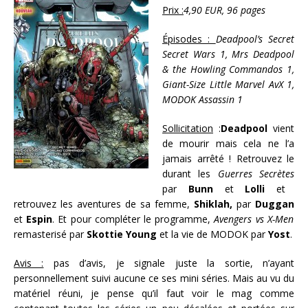
Prix :
4,90 EUR, 96 pages
Épisodes :
Deadpool’s Secret
Secret Wars 1, Mrs Deadpool
& the Howling Commandos 1,
Giant-Size Little Marvel AvX 1,
MODOK Assassin 1
Sollicitation
:
Deadpool
vient
de mourir mais cela ne l’a
jamais arrêté ! Retrouvez le
durant les
Guerres Secrètes
par
Bunn
et
Lolli
et
retrouvez les aventures de sa femme,
Shiklah,
par
Duggan
et
Espin
. Et pour compléter le programme,
Avengers vs X-Men
remasterisé par
Skottie Young
et la vie de MODOK par
Yost
.
Avis :
pas d’avis, je signale juste la sortie, n’ayant
personnellement suivi aucune ce ses mini séries. Mais au vu du
matériel réuni, je pense qu’il faut voir le mag comme