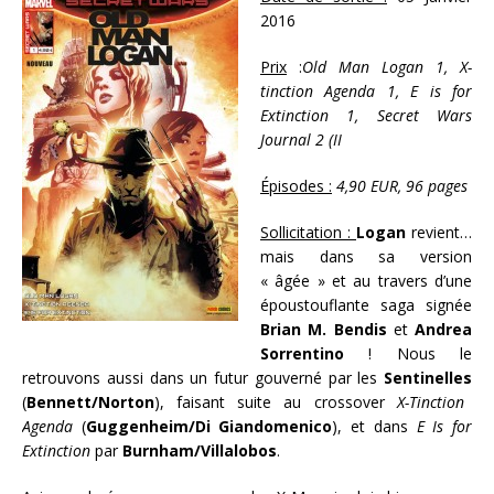
2016
Prix
:
Old Man Logan 1, X-
tinction Agenda 1, E is for
Extinction 1, Secret Wars
Journal 2 (II
Épisodes :
4,90 EUR, 96 pages
Sollicitation :
Logan
revient…
mais dans sa version
« âgée » et au travers d’une
époustouflante saga signée
Brian M. Bendis
et
Andrea
Sorrentino
! Nous le
retrouvons aussi dans un futur gouverné par les
Sentinelles
(
Bennett/Norton
), faisant suite au crossover
X-Tinction
Agenda
(
Guggenheim/Di Giandomenico
), et dans
E Is for
Extinction
par
Burnham/Villalobos
.