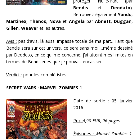
protéger Nulle-Part (par
Bendis
et
Deodato
).
Retrouvez également
Yondu
,
Martinex
,
Thanos
,
Nova
et
Angela
par
Abnett
,
Duggan
,
Gillen
,
Weaver
et les autres.
Avis :
pas d’avis, là aussi impasse totale de ma part…Tant que
Bendis sera sur cet univers, ce sera sans moi …même dessiné
par Deodeto, en ce qui me concerne, j’ai atteint mes limites en
termes de Bendiseries que je pouvais encaisser…
Verdict :
pour les complétistes.
SECRET WARS : MARVEL ZOMBIES 1
Date de sortie :
05 Janvier
2016
Prix :
4,90 EUR, 96 pages
Épisodes :
Marvel Zombies 1,