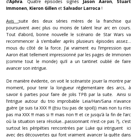
d’
Aphra
. Quatre épisodes signés
Jason Aaron
,
Stuart
Immonen
,
Kieron
Gillen
et
Salvador
Larroca
!
Avis :
suite des deux séries mères de la franchise qui
poursuivent avec plus ou moins de talent leur arc en cours.
Tout d’abord, bonne nouvelle le scénario de Star Wars va
recommencer à s’emballer après plusieurs épisodes assez…
mous du côté de la force. J’ai vraiment eu l’impression que
Aaron
était tellement impressionné par les pages de Immonen
(comme tout le monde) qu’il a un tantinet oublié de
faire
avancer son intrigue.
De manière évidente, on voit le scénariste jouer la montre par
moment, pour tenir la longueur réglementaire des arcs, à
savoir 6 parties pour faire de jolis TPB par la suite. Ainsi si
l’intrigue autour du trio improbable Leia/Han/Sana n’avance
guère (je suis ta XXX !!! ((tsu tsu pas de spoil)) mais non tu n’es
pas ma XXX !!! mais si !!! mais non !!! et ce jusqu’à la fin de l’arc
où la situation sera résolue…passionnant n’est-ce pas ?), c’est
surtout les péripéties rencontrées par Luke qui intriguent ici
avec des découvertes qui font vraiment avancer la quête dans