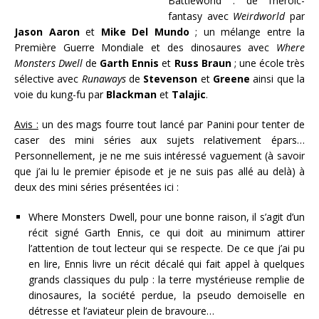
Battleworld : de l’heroic-
fantasy avec
Weirdworld
par
Jason Aaron
et
Mike Del Mundo
; un mélange entre la
Première Guerre Mondiale et des dinosaures avec
Where
Monsters Dwell
de
Garth Ennis
et
Russ Braun
; une école très
sélective avec
Runaways
de
Stevenson
et
Greene
ainsi que la
voie du kung-fu par
Blackman
et
Talajic
.
Avis :
un des mags fourre tout
lancé par
Panini pour tenter de
caser des mini séries aux sujets relativement
épars…
P
ersonnellement, je ne me suis intéressé vaguement (à savoir
que j’ai lu le premier épisode et je ne suis pas allé au delà) à
deux des mini séries présentées ici :
Where Monsters Dwell, pour une bonne raison, il s’agit d’un
récit signé Garth Ennis, ce qui doit au minimum attirer
l’attention de tout lecteur qui se respecte. De ce que j’ai pu
en lire, Ennis livre un récit décalé qui fait appel à quelques
grands classiques du pulp : la terre mystérieuse remplie de
dinosaures, la société perdue, la pseudo demoiselle en
détresse et l’aviateur plein de bravoure…