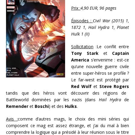
Prix :
4,90 EUR, 96 pages
Épisodes :
Civil War (2015) 1,
1872 1, Hail Hydra 1, Planet
Hulk 1 (II)
Sollicitation
:Le conflit entre
Tony Stark
et
Captain
America
s’envenime : est-ce
qu’une nouvelle guerre civile
entre super-héros se profile ?
Le far-west est protégé par
Red Wolf
et
Steve Rogers
tandis que des héros vont découvrir des régions de
Battleworld dominées par les nazis (dans
Hail Hydra
de
Remender
et
Boschi
) et des
Hulks
.
Avis :
comme d’autres mags, le choix des mini séries qui
composent ce mag est assez étrange, et j’ai du mal à
bien
comprendre
la logique qui a présidé à leur réunion sous le titre