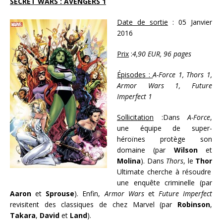
SECRET WARS : AVENGERS 1
Date de sortie
: 05 Janvier
2016
Prix
:
4,90 EUR, 96 pages
Épisodes :
A-Force 1, Thors 1,
Armor Wars 1, Future
Imperfect 1
Sollicitation
:Dans
A-Force
,
une équipe de super-
héroïnes protège son
domaine (par
Wilson
et
Molina
). Dans
Thors
, le
Thor
Ultimate cherche à résoudre
une enquête criminelle (par
Aaron
et
Sprouse
). Enfin,
Armor Wars
et
Future Imperfect
revisitent des classiques de chez Marvel (par
Robinson
,
Takara
,
David
et
Land
).