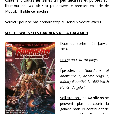
contenant toutes les séries un peu décalées et portées sur
l’humour de SW. Ah ! si j’ai essayé le premier épisode de
Modok : illisible ce machin !
Verdict
: pour ne pas prendre trop au sérieux Secret Wars !
SECRET WARS : LES GARDIENS DE LA GALAXIE 1
Date de sortie :
05 Janvier
2016
Prix :
4,90 EUR, 96 pages
Épisodes :
Guardians of
Knowhere 1, Korvac Saga 1,
Infinity Gauntlet 1, 1602 Witch
Hunter Angela 1
Sollicitation :
Les
Gardiens
ne
peuvent plus parcourir la
galaxie mais ils continuent de