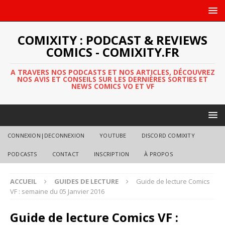
COMIXITY : PODCAST & REVIEWS
COMICS - COMIXITY.FR
A TRAVERS NOS PODCASTS ET NOS ARTICLES, DÉCOUVREZ
NOS AVIS ET CONSEILS SUR LES DERNIÈRES SORTIES ET
NEWS COMICS VO ET VF
CONNEXION|DECONNEXION
YOUTUBE
DISCORD COMIXITY
PODCASTS
CONTACT
INSCRIPTION
À PROPOS
ACCUEIL
GUIDES DE LECTURE
Guide de lecture Comics
VF : semaine du 05 Janvier 2016
Guide de lecture Comics VF :