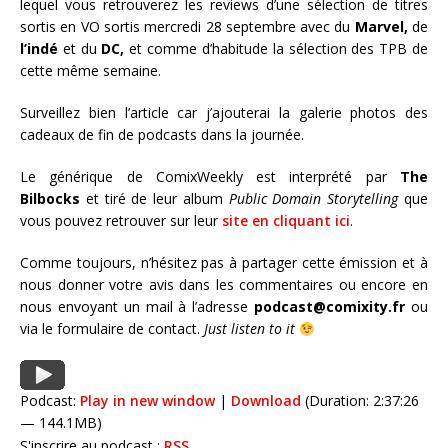
lequel vous retrouverez les reviews d’une sélection de titres
sortis en VO sortis mercredi 28 septembre avec du
Marvel,
de
l’indé
et du
DC,
et comme d’habitude la sélection des TPB de
cette même semaine.
Surveillez bien l’article car j’ajouterai la galerie photos des
cadeaux de fin de podcasts dans la journée.
Le générique de ComixWeekly est interprété par
The
Bilbocks
et tiré de leur album
Public Domain Storytelling
que
vous pouvez retrouver sur leur
site en cliquant ici
.
Comme toujours, n’hésitez pas à partager cette émission et à
nous donner votre avis dans les commentaires ou encore en
nous envoyant un mail à l’adresse
podcast@comixity.fr
ou
via le formulaire de contact.
Just listen to it
Podcast:
Play in new window
|
Download
(Duration: 2:37:26
— 144.1MB)
S'inscrire au podcast :
RSS