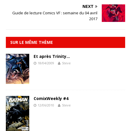
NEXT
Guide de lecture Comics VF : semaine du 04 avril
2017
SUR LE MÊME THÈME
Et après Trinity…
18/04/2009
Steve
ComixWeekly #4
12/06/2010
Steve