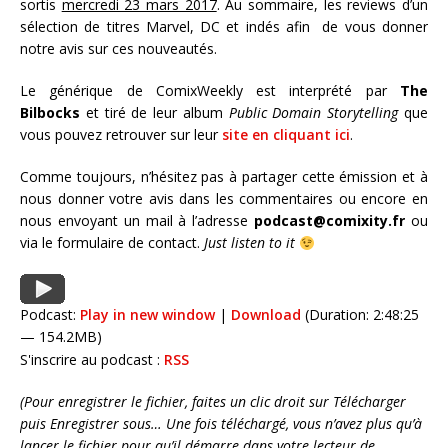
sortis
mercredi 23 mars 2017
. Au sommaire, les reviews d’un
sélection de titres Marvel, DC et indés afin de vous donner
notre avis sur ces nouveautés.
Le générique de ComixWeekly est interprété par
The
Bilbocks
et tiré de leur album
Public Domain Storytelling
que
vous pouvez retrouver sur leur
site en cliquant ici
.
Comme toujours, n’hésitez pas à partager cette émission et à
nous donner votre avis dans les commentaires ou encore en
nous envoyant un mail à l’adresse
podcast@comixity.fr
ou
via le formulaire de contact.
Just listen to it
Podcast:
Play in new window
|
Download
(Duration: 2:48:25
— 154.2MB)
S'inscrire au podcast :
RSS
(Pour enregistrer le fichier, faites un clic droit sur Télécharger
puis Enregistrer sous… Une fois téléchargé, vous n’avez plus qu’à
lancer le fichier pour qu’il démarre dans votre lecteur de