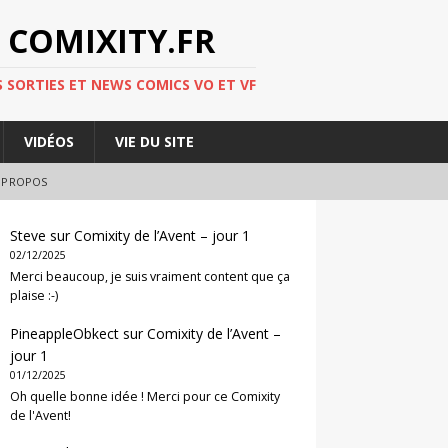
 COMIXITY.FR
 SORTIES ET NEWS COMICS VO ET VF
VIDÉOS
VIE DU SITE
 PROPOS
Steve
sur
Comixity de l’Avent – jour 1
02/12/2025
Merci beaucoup, je suis vraiment content que ça
plaise :-)
PineappleObkect
sur
Comixity de l’Avent –
jour 1
01/12/2025
Oh quelle bonne idée ! Merci pour ce Comixity
de l'Avent!