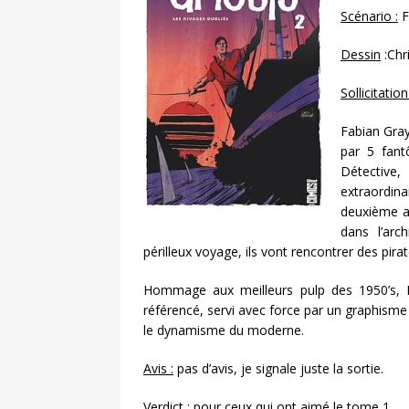
Scénario :
F
Dessin
:Ch
Sollicitation
Fabian Gray
par 5 fantô
Détective,
extraordina
deuxième ar
dans l’arc
périlleux voyage, ils vont rencontrer des pi
Hommage aux meilleurs pulp des 1950’s, F
référencé, servi avec force par un graphisme
le dynamisme du moderne.
Avis :
pas d’avis, je signale juste la sortie.
Verdict :
pour ceux qui ont aimé le tome 1.