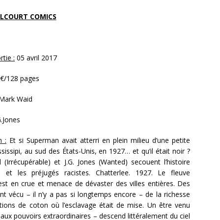
LCOURT COMICS
tie :
05 avril 2017
€/128 pages
Mark Waid
G.Jones
n :
Et si Superman avait atterri en plein milieu d’une petite
ssissipi, au sud des États-Unis, en 1927… et qu’il était noir ?
(Irrécupérable) et J.G. Jones (Wanted) secouent l’histoire
e et les préjugés racistes. Chatterlee. 1927. Le fleuve
 est en crue et menace de dévaster des villes entières. Des
 ont vécu – il n’y a pas si longtemps encore – de la richesse
tions de coton où l’esclavage était de mise. Un être venu
– aux pouvoirs extraordinaires – descend littéralement du ciel