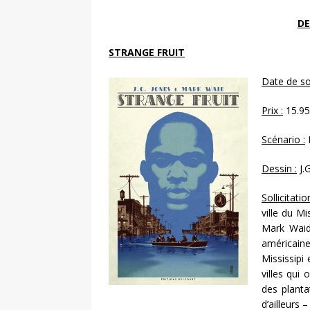
DE
STRANGE FRUIT
Date de sor
Prix :
15.95
Scénario :
Dessin :
J.
Sollicitatio
ville du Mi
Mark Waid 
américain
Mississipi
villes qui
des planta
d’ailleurs 