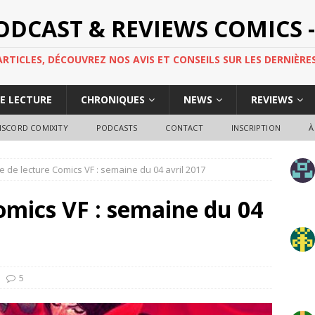
PODCAST & REVIEWS COMICS -
TICLES, DÉCOUVREZ NOS AVIS ET CONSEILS SUR LES DERNIÈRES
DE LECTURE
CHRONIQUES
NEWS
REVIEWS
ISCORD COMIXITY
PODCASTS
CONTACT
INSCRIPTION
À
e de lecture Comics VF : semaine du 04 avril 2017
omics VF : semaine du 04
5