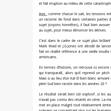
et fait irruption au milieu de cette catastrop
Avis :
comme chacun le sait, les tensions e
un racisme de fond dans certaines parties d
sujet (soyons honnêtes), il faut bien avouer
au sujet, pour mieux dénoncer les dérives.
C’est dans le cadre de ce sujet plus brûlan
Mark Waid et J.G.Jones ont décidé de lancer 
fait en réalité référence à une vieille insulte
américains.
En termes d’histoire, on retrouve ici enco
qui transparaît, alors qu’il reprend un pitch
Mais si au lieu d’un Kal-El bien blanc arrivan
plein Sud bien raciste dans les années 20 ?
Le résultat serait bien sûr explosif…si les 
n’avait pas connu des retards en série. La mi
met en place malgré tout relativement lenteme
scénario se concentrant plus sur les humains 