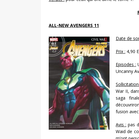
ALL-NEW AVENGERS 11
Date de sort
Prix :
4,90 E
Episodes :
U
Uncanny Av
Sollicitation
War II, dan
saga fina
découvriro
fusion avec
Avis :
pas d’
Waid de con
m’ont perso