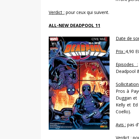
Verdict :
pour ceux qui suivent.
ALL-NEW DEADPOOL 11
Date de sort
Prix :
4,90 E
Episodes :
Deadpool &
Sollicitation
Pros à Paye
Duggan et 
Kelly et Ed
Coello).
Avis :
pas d’a
Verdict :
pou