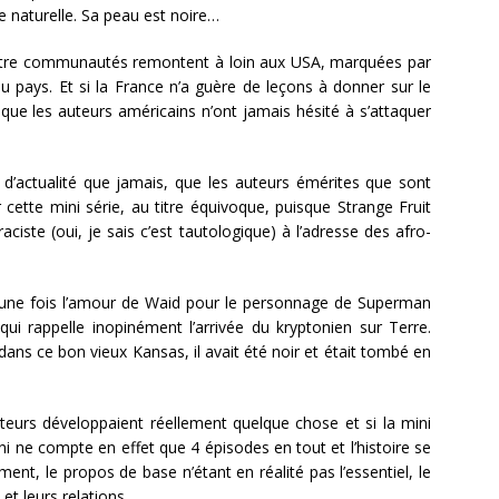
he naturelle. Sa peau est noire…
ntre communautés remontent à loin aux USA, marquées par
u pays. Et si la France n’a guère de leçons à donner sur le
 que les auteurs américains n’ont jamais hésité à s’attaquer
t d’actualité que jamais, que les auteurs émérites que sont
cette mini série, au titre équivoque, puisque Strange Fruit
 raciste (oui, je sais c’est tautologique) à l’adresse des afro-
re une fois l’amour de Waid pour le personnage de Superman
 qui rappelle inopinément l’arrivée du kryptonien sur Terre.
t dans ce bon vieux Kansas, il avait été noir et était tombé en
auteurs développaient réellement quelque chose et si la mini
ni ne compte en effet que 4 épisodes en tout et l’histoire se
nt, le propos de base n’étant en réalité pas l’essentiel, le
et leurs relations.