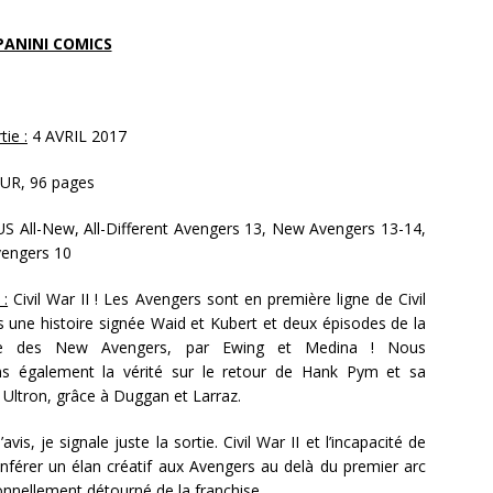
PANINI COMICS
ie :
4 AVRIL 2017
UR, 96 pages
S All-New, All-Different Avengers 13, New Avengers 13-14,
engers 10
 :
Civil War II ! Les Avengers sont en première ligne de Civil
s une histoire signée Waid et Kubert et deux épisodes de la
le des New Avengers, par Ewing et Medina ! Nous
ns également la vérité sur le retour de Hank Pym et sa
 Ultron, grâce à Duggan et Larraz.
avis, je signale juste la sortie. Civil War II et l’incapacité de
férer un élan créatif aux Avengers au delà du premier arc
nnellement détourné de la franchise.