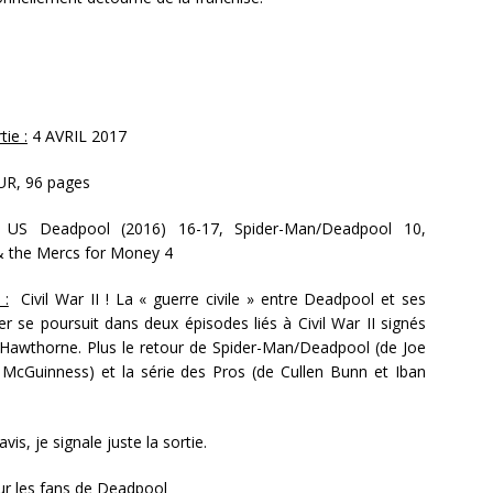
ie :
4 AVRIL 2017
UR, 96 pages
US Deadpool (2016) 16-17, Spider-Man/Deadpool 10,
 the Mercs for Money 4
 :
Civil War II ! La « guerre civile » entre Deadpool et ses
r se poursuit dans deux épisodes liés à Civil War II signés
Hawthorne. Plus le retour de Spider-Man/Deadpool (de Joe
 McGuinness) et la série des Pros (de Cullen Bunn et Iban
vis, je signale juste la sortie.
r les fans de Deadpool