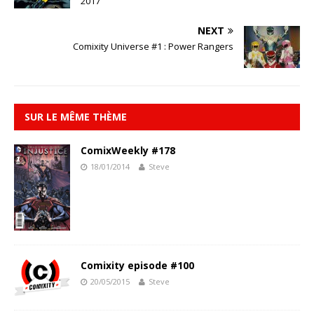
2017
NEXT
Comixity Universe #1 : Power Rangers
SUR LE MÊME THÈME
ComixWeekly #178
18/01/2014
Steve
Comixity episode #100
20/05/2015
Steve