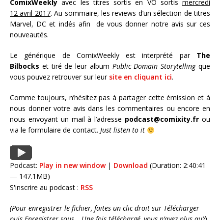
ComixWeekly
avec les titres sortis en VO sortis
mercredi
12 avril 2017
. Au sommaire, les reviews d’un sélection de titres
Marvel, DC et indés afin de vous donner notre avis sur ces
nouveautés.
Le générique de ComixWeekly est interprété par
The
Bilbocks
et tiré de leur album
Public Domain Storytelling
que
vous pouvez retrouver sur leur
site en cliquant ici
.
Comme toujours, n’hésitez pas à partager cette émission et à
nous donner votre avis dans les commentaires ou encore en
nous envoyant un mail à l’adresse
podcast@comixity.fr
ou
via le formulaire de contact.
Just listen to it
Podcast:
Play in new window
|
Download
(Duration: 2:40:41
— 147.1MB)
S'inscrire au podcast :
RSS
(Pour enregistrer le fichier, faites un clic droit sur Télécharger
puis Enregistrer sous… Une fois téléchargé, vous n’avez plus qu’à