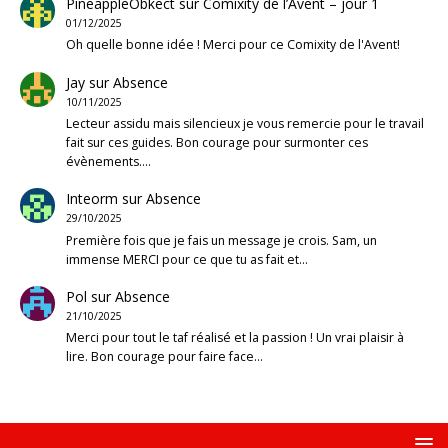
PineappleObkect
sur
Comixity de l’Avent – jour 1
01/12/2025
Oh quelle bonne idée ! Merci pour ce Comixity de l'Avent!
Jay
sur
Absence
10/11/2025
Lecteur assidu mais silencieux je vous remercie pour le travail
fait sur ces guides. Bon courage pour surmonter ces
évènements.…
Inteorm
sur
Absence
29/10/2025
Première fois que je fais un message je crois. Sam, un
immense MERCI pour ce que tu as fait et…
Pol
sur
Absence
21/10/2025
Merci pour tout le taf réalisé et la passion ! Un vrai plaisir à
lire. Bon courage pour faire face…