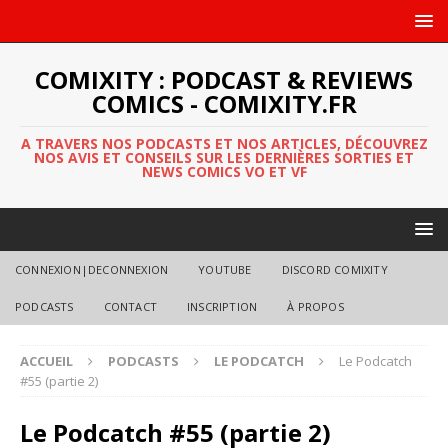
COMIXITY : PODCAST & REVIEWS
COMICS - COMIXITY.FR
A TRAVERS NOS PODCASTS ET NOS ARTICLES, DÉCOUVREZ
NOS AVIS ET CONSEILS SUR LES DERNIÈRES SORTIES ET
NEWS COMICS VO ET VF
CONNEXION|DECONNEXION
YOUTUBE
DISCORD COMIXITY
PODCASTS
CONTACT
INSCRIPTION
À PROPOS
ACCUEIL
PODCASTS
LE PODCATCH
Le Podcatch
#55 (partie 2)
Le Podcatch #55 (partie 2)