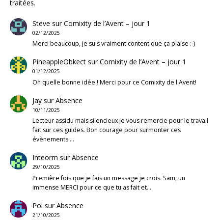
traitées
.
Steve
sur
Comixity de l’Avent – jour 1
02/12/2025
Merci beaucoup, je suis vraiment content que ça plaise :-)
PineappleObkect
sur
Comixity de l’Avent – jour 1
01/12/2025
Oh quelle bonne idée ! Merci pour ce Comixity de l'Avent!
Jay
sur
Absence
10/11/2025
Lecteur assidu mais silencieux je vous remercie pour le travail
fait sur ces guides. Bon courage pour surmonter ces
évènements.…
Inteorm
sur
Absence
29/10/2025
Première fois que je fais un message je crois. Sam, un
immense MERCI pour ce que tu as fait et…
Pol
sur
Absence
21/10/2025