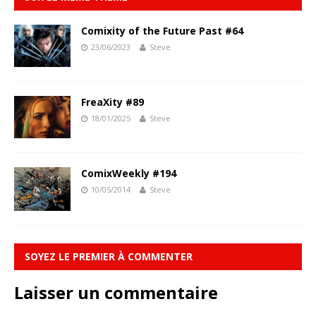
Comixity of the Future Past #64
23/06/2023
Steve
FreaXity #89
18/01/2025
Steve
ComixWeekly #194
10/05/2014
Steve
SOYEZ LE PREMIER À COMMENTER
Laisser un commentaire