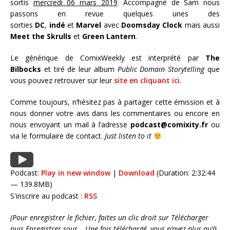
sortis
mercredi 06 mars 2019
. Accompagné de Sam nous
passons en revue quelques unes des
sorties
DC
,
indé
et
Marvel
avec
Doomsday Clock
mais aussi
Meet the Skrulls
et
Green Lantern
.
Le générique de ComixWeekly est interprété par
The
Bilbocks
et tiré de leur album
Public Domain Storytelling
que
vous pouvez retrouver sur leur
site en cliquant ici
.
Comme toujours, n’hésitez pas à partager cette émission et à
nous donner votre avis dans les commentaires ou encore en
nous envoyant un mail à l’adresse
podcast@comixity.fr
ou
via le formulaire de contact.
Just listen to it
Podcast:
Play in new window
|
Download
(Duration: 2:32:44
— 139.8MB)
S'inscrire au podcast :
RSS
(Pour enregistrer le fichier, faites un clic droit sur Télécharger
puis Enregistrer sous… Une fois téléchargé, vous n’avez plus qu’à