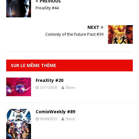
PREVIOUS
FreaXity #44
NEXT
Comixity of the Future Past #39
SUR LE MÊME THÈME
FreaXity #20
21/11/2020
Steve
ComixWeekly #89
09/04/2012
Steve