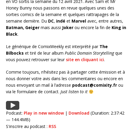
en VO sortis la semaine du 12 avril 2021. Avec Sam et Mr
Honey Bunny nous passons en revue quelques unes des
sorties comics de la semaine et quelques rattrapages de la
semaine dernière. Du
DC
,
indé
et
Marvel
avec, entre autres,
Batman,
Geiger
mais aussi
Joker
ou encore la fin de
King in
Black
.
Le générique de ComixWeekly est interprété par
The
Bilbocks
et tiré de leur album
Public Domain Storytelling
que
vous pouvez retrouver sur leur
site en cliquant ici
.
Comme toujours, n’hésitez pas à partager cette émission et à
nous donner votre avis dans les commentaires ou encore en
nous envoyant un mail à l’adresse
podcast@comixity.fr
ou
via le formulaire de contact.
Just listen to it
Podcast:
Play in new window
|
Download
(Duration: 2:37:42
— 144.4MB)
S'inscrire au podcast :
RSS